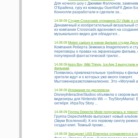
Для ночного шоу с Джимми Фэллоном, замени
О’Брайена, гуру из команды GuerillaFX Джон Б
Коннолли разработали и сделали за...
14.08.09
Студия Crossroads отправила DJ Vitalic в с
Динамичный и изобретательный визуальный с
из компании Crossroads вдохновил на создани
музыкального видео для обладател...
14.08.09
Motion capture в новом фильме студии Дис
Компания Роберта Земекиса Imagemovers и сту
переговоры о правах на экранизацию фильма, 
популярной фантастической трилог...
14.08.09
Astro Boy, Wild Things, Ice Age 3 выпустили
фильмам
Появились привлекательные трейлеры к филь
зрители ждут и о которых уже много говорят.
Мытоженеразвспоминалионих. Это «Могучий ато
14.08.09
Игромания по-диснеевски
DisneyInteractiveStudios объявила о скором вы
видеоигры для Nintendo Wii — ToyStoryMania!.
октября. ИграToy Story ...
14.08.09
Группа Depeche Mode погрузилась в темнот
Группа DepecheMode выпускает новый альбом 
(Звуки Вселенной). К его первому синглу режи
создал клип. Темный промо...
14.08.09
Звездолет USS Enterprise отправляется в п