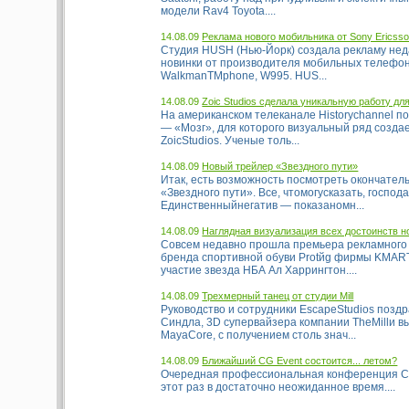
модели Rav4 Toyota....
14.08.09
Реклама нового мобильника от Sony Ericss
Студия HUSH (Нью-Йорк) создала рекламу не
новинки от производителя мобильных телефон
WalkmanTMphone, W995. HUS...
14.08.09
Zoic Studios сделала уникальную работу дл
На американском телеканале Historychannel п
— «Мозг», для которого визуальный ряд созда
ZoicStudios. Ученые толь...
14.08.09
Новый трейлер «Звездного пути»
Итак, есть возможность посмотреть окончател
«Звездного пути». Все, чтомогусказать, господа
Единственныйнегатив — показаномн...
14.08.09
Наглядная визуализация всех достоинств н
Совсем недавно прошла премьера рекламного 
бренда спортивной обуви Protйg фирмы KMART
участие звезда НБА Ал Харрингтон....
14.08.09
Трехмерный танец от студии Mill
Руководство и сотрудники EscapeStudios позд
Синдла, 3D супервайзера компании TheMillи в
MayaCore, с получением столь знач...
14.08.09
Ближайший CG Event состоится... летом?
Очередная профессиональная конференция CG
этот раз в достаточно неожиданное время....