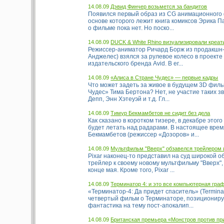
14.08.09
Дэвид Финчер возьмется за бандитов
Появился первый образ из CG анимационного
основе которого лежит книга комиксов Эрика 
о фильме пока нет. Но поско...
14.08.09
DUCK & White Rhino визуализировали креат
Режиссер-аниматор Ричард Борж из продакшн
Анджелес) взялся за рулевое колесо в проекте
издательского бренда Avid. В ег...
14.08.09
«Алиса в Стране Чудес» — первые кадры
Что может задеть за живое в будущем 3D фил
Чудес» Тима Бертона? Нет, не участие таких зв
Депп, Энн Хэтеуэй и т.д. Гл...
14.08.09
Тимур Бекмамбетов не сидит без дела
Как сказано в коротком тизере, в декабре этог
будет летать над радарами. В настоящее врем
Бекмамбетов (режиссер «Дозоров» и...
14.08.09
Мультфильм "Вверх" обзавелся трейлером 
Pixar наконец-то представил на суд широкой 
трейлер к своему новому мультфильму "Вверх",
конце мая. Кроме того, Pixar ...
14.08.09
Терминатор 4: и это все компьютерная гра
«Терминатор-4: Да придет спаситель» (Terminat
четвертый фильм о Терминаторе, позициониру
фантастика на тему пост-апокалип...
14.08.09
Британская премьера «Монстров против п