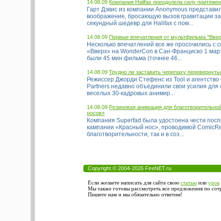
14.08.09
Компания Halifax преодолела силу притяже
Гарт Дэвис из компании Anonymous представ
воображение, бросающую вызов гравитации за
секундный шедевр для Halifax с пом...
14.08.09
Первые впечатления от мультфильма "Ввер
Несколько впечатлений все же просочились с с
«Вверх» на WonderCon в Сан-Франциско 1 мар
были 45 мин фильма (точнее 46...
14.08.09
Трудно ли заставить черепаху перевернуть
Режиссер Джорди Стефенс из Tool и агентство G
Partners недавно объединили свои усилия для
веселых 30-кадровых анимир...
14.08.09
Резиновая анимация для благотворительно
носов»
Компания Superfad была удостоена чести пос
кампании «Красный нос», проводимой ComicReli
благотворительности, так и в соз...
Copyright © 2004-2026 FireNET.ru
Если желаете написать для сайта свою
статью
или
урок
Мы также готовы рассмотреть все предложения по сотру
Пишите нам и мы обязательно ответим!