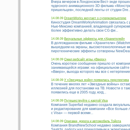
Вчера вечером в Лондонском Вест-энде прошел
чудесного анимационного 3D фильма «Монстр
пришельцев», последней ленты от студии Dre..
14.08.09
DreamWorks мечтает о суперкомпьютере
Киностудия DreamWorksAnimation связалась с
Нью-Мексико компанией, владеющей суперком
более эффективно делать свои CG фи...
14.08.09
Визуальные эффекты для «Хранителей»
В долгожданном фильме «Хранители» (Watchm
вышедшем на экраны, высокотехнологичные м
пиротехнические эффекты сотворены NewDeal.
14.08.09
Ожил вебсайт игры «Вверх»
Очень короткое сообщение пришло от компани
занимающейся играми: на официальном сайте
«Вверх», выхода которого мы все с нетерпением
14.08.09
У «Звездных войн» появилась перспектива
В течение многих лет «Звездные войны» оста
иллюзией для постановки на ТВ. Новости о та
появились еще в 2005 году, когд...
14.08.09
Путешествуйте с картой Visa
Компания Superfad недавно создала визуальн
и редактирование для кампании «Все больше
с Visa» — первой всеми...
14.08.09
Оригами, дорога и автомобиль Тойота
Компания BrandNewSchool недавно завершила, 
Saatchi, работу над причудливым и эклектичны