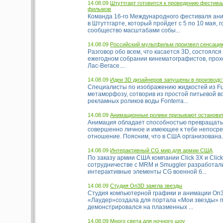
14.08.09
Штуттгарт готовится к проведению фестив
фильмов
Команда 16-го Международного фестиваля а
в Штуттгарте, который пройдет с 5 по 10 мая, 
сообщество масштабами собы...
14.08.09
Российский мультфильм произвел сенсаци
Разговор обо всем, что касается 3D, состоялся
ежегодном собрании кинематографистов, прох
Лас-Вегасе....
14.08.09
Идеи 3D дизайнеров запущены в производс
Специалисты по изображению жидкостей из F
метаморфозу, сотворив из простой питьевой в
рекламных роликов воды Fonterra...
14.08.09
Анимационные ролики призывают остановит
Анимация обладает способностью превращать
совершенно личное и имеющее к тебе непоср
отношение. Поясним, что в США организована.
14.08.09
Интерактивный CG мир для армии США
По заказу армии США компании Click 3X и Click
сотрудничестве с MRM и Smuggler разработал
интерактивные элементы CG военной б...
14.08.09
Студия On3D зажгла звезды
Студия компьютерной графики и анимации On
«Лаудер»создала для портала «Мои звезды» 
демонстрировался на плазменных ...
14.08.09
Много света для ночного шоу