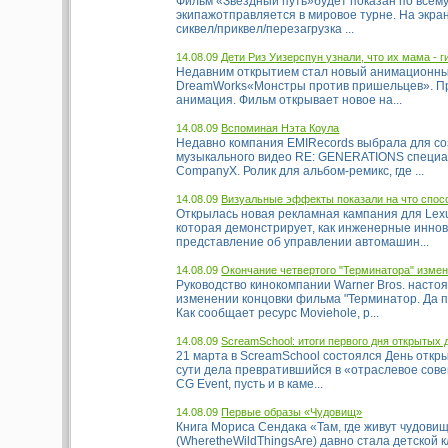
Фильм «Звездный путь»будет показан по всему
экипажотправляется в мировое турне. На экр
сиквел/приквел/перезагрузка ...
14.08.09
Дети Риз Уизерспун узнали, что их мама - г
Недавним открытием стал новый анимационны
DreamWorks«Монстры против пришельцев». Пр
анимация. Фильм открывает новое на...
14.08.09
Вспоминая Нэта Коула
Недавно компания EMIRecords выбрала для со
музыкального видео RE: GENERATIONS специа
CompanyX. Ролик для альбом-ремикс, где ...
14.08.09
Визуальные эффекты показали на что спос
Открылась новая рекламная кампания для Lex
которая демонстрирует, как инженерные инно
представление об управлении автомашин...
14.08.09
Окончание четвертого "Терминатора" изме
Руководство кинокомпании Warner Bros. насто
изменении концовки фильма "Терминатор. Да п
Как сообщает ресурс Moviehole, р...
14.08.09
ScreamSchool: итоги первого дня открытых 
21 марта в ScreamSchool состоялся День откр
сути дела превратившийся в «отраслевое со
CG Event, пусть и в каме...
14.08.09
Первые образы «Чудовищ»
Книга Мориса Сендака «Там, где живут чудови
(WheretheWildThingsAre) давно стала детской 