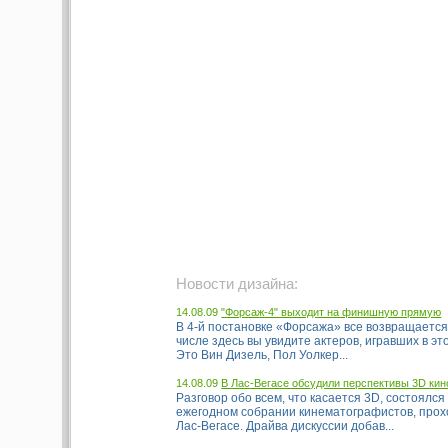
Новости дизайна:
14.08.09
"Форсаж-4" выходит на финишную прямую
В 4-й постановке «Форсажа» все возвращается 
числе здесь вы увидите актеров, игравших в э
Это Вин Дизель, Пол Уолкер...
14.08.09
В Лас-Вегасе обсудили перспективы 3D кин
Разговор обо всем, что касается 3D, состоялся
ежегодном собрании кинематографистов, прох
Лас-Вегасе. Драйва дискуссии добав...