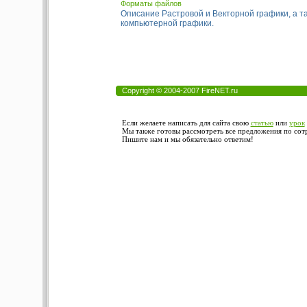
Форматы файлов
Описание Растровой и Векторной графики, а 
компьютерной графики.
Copyright © 2004-2007 FireNET.ru
Если желаете написать для сайта свою
статью
или
урок
Мы также готовы рассмотреть все предложения по сотру
Пишите нам и мы обязательно ответим!