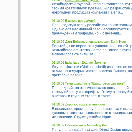
Дизайнерской группой Graphic Productions, кот
своими креативными идеями, был разработан 
новогодней продукции компании Haier, я...
01.10.09
В дождь под лампой
Про шведскую весну российским обывателям ма
Однако для нас данный сезон ассоциируется н
пробуждением природы, но и с весенни...
01.10.09
Дарт Вейдер, специально для Earth Hour
Бельгийцы не перестают удивлять нас своей кр
бельгийское агентство Germaine Brussels букв
в своем проекте силы зл...
01.10.09
Italianitа от Джулио Йакетти
Джулио Йакетти (Giulio Iacchetti) известен по вс
отличных и мудрых мастер-классов. Однако, как
прекрасно разбир...
01.10.09
Тема шрифтов в "Шрифтовом дизайне"
Прошедший год ознаменовался повышенной п
такому объекту, как шрифты. Этому вопросу 
выставок и круглых столов, а также...
01.10.09
Дорогая, подкати мне соль
В последнее время популярностью стали поль
кухонные гаджеты, выполненные в оригинальн
исполнении. Студия дизайна Ирис...
01.10.09
Обновленный Marketing Pro
Популярная дизайн-студия Direct Design пред