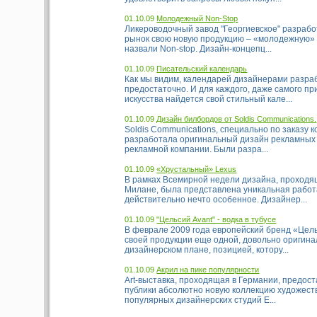
01.10.09
Молодежный Non-Stop
Ликероводочный завод "Георгиевское" разрабо
рынок свою новую продукцию – «молодежную» 
назвали Non-stop. Дизайн-концепц...
01.10.09
Писательский календарь
Как мы видим, календарей дизайнерами разра
предостаточно. И для каждого, даже самого п
искусства найдется свой стильный кале...
01.10.09
Дизайн билбордов от Soldis Communications.
Soldis Communications, специально по заказу 
разработала оригинальный дизайн рекламных 
рекламной компании. Были разра...
01.10.09
«Хрустальный» Lexus
В рамках Всемирной недели дизайна, проходя
Милане, была представлена уникальная работа
действительно нечто особенное. Дизайнер...
01.10.09
"Цельсий Avant" - водка в тубусе
В феврале 2009 года европейский бренд «Цел
своей продукции еще одной, довольно оригина
дизайнерском плане, позицией, котору...
01.10.09
Акрил на пике популярности
Art-выставка, проходящая в Германии, предос
публики абсолютно новую коллекцию художест
популярных дизайнерских студий Е...