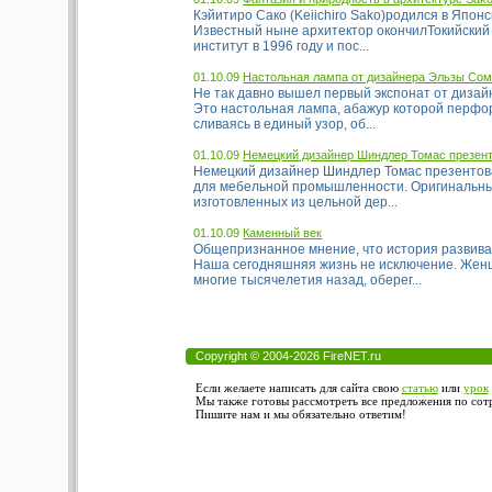
Кэйитиро Сако (Keiichiro Sako)родился в Японс
Известный ныне архитектор окончилТокийский
институт в 1996 году и пос...
01.10.09
Настольная лампа от дизайнера Эльзы Со
Не так давно вышел первый экспонат от диза
Это настольная лампа, абажур которой перфо
сливаясь в единый узор, об...
01.10.09
Немецкий дизайнер Шиндлер Томас презен
Немецкий дизайнер Шиндлер Томас презентов
для мебельной промышленности. Оригинальный
изготовленных из цельной дер...
01.10.09
Каменный век
Общепризнанное мнение, что история развива
Наша сегодняшняя жизнь не исключение. Женщ
многие тысячелетия назад, оберег...
Copyright © 2004-2026 FireNET.ru
Если желаете написать для сайта свою
статью
или
урок
Мы также готовы рассмотреть все предложения по сотру
Пишите нам и мы обязательно ответим!