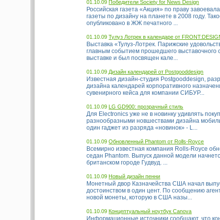
01.10.09
Победители Society for News Design
Российская газета «Акция» по праву завоевал
газеты по дизайну на планете в 2008 году. Та
опубликовано в ЖЖ печатного ...
01.10.09
Тулуз Лотрек в календаре от FRONT:DESIG
Выставка «Тулуз-Лотрек. Парижские удовольст
главным событием прошедшего выставочного с
выставке и был посвящен кале...
01.10.09
Дизайн календарей от Postgooddesign
Известная дизайн-студия Postgooddesign, раз
дизайна календарей корпоративного назначени
сувенирного кейса для компании СИБУР...
01.10.09
LG GD900: прозрачный стиль
Для Electronics уже не в новинку удивлять пок
разнообразными новшествами дизайна мобил
один гаджет из разряда «новинок» - L...
01.10.09
Обновленный Phantom от Rolls-Royce
Всемирно известная компания Rolls-Royce об
седан Phantom. Выпуск данной модели начнетс
британском городе Гудвуд. ...
01.10.09
Новый дизайн пенни
Монетный двор Казначейства США начал выпус
достоинством в один цент. По сообщению аген
новой монеты, которую в США назы...
01.10.09
Концептуальный ноутбук Canova
Информационные источники сообщают, что ко