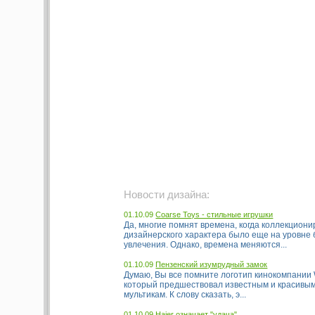
Новости дизайна:
01.10.09
Coarse Toys - стильные игрушки
Да, многие помнят времена, когда коллекцион
дизайнерского характера было еще на уровне
увлечения. Однако, времена меняются...
01.10.09
Пензенский изумрудный замок
Думаю, Вы все помните логотип кинокомпании Wa
который предшествовал известным и красивы
мультикам. К слову сказать, э...
01.10.09
Haier означает "удача"