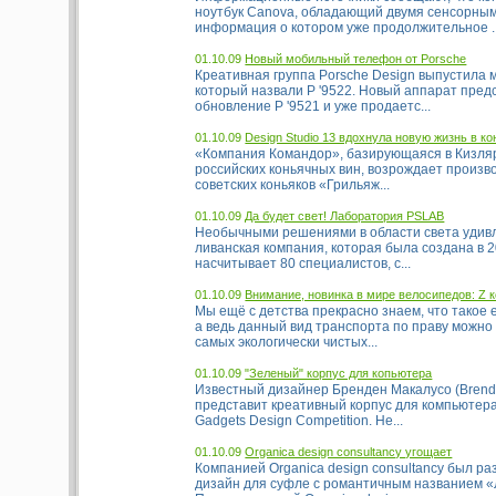
ноутбук Canova, обладающий двумя сенсорны
информация о котором уже продолжительное ..
01.10.09
Новый мобильный телефон от Porsche
Креативная группа Porsche Design выпустила
который назвали P '9522. Новый аппарат пред
обновление P '9521 и уже продаетс...
01.10.09
Design Studio 13 вдохнула новую жизнь в ко
«Компания Командор», базирующаяся в Кизляр
российских коньячных вин, возрождает произв
советских коньяков «Грильяж...
01.10.09
Да будет свет! Лаборатория PSLAB
Необычными решениями в области света удивл
ливанская компания, которая была создана в 2
насчитывает 80 специалистов, с...
01.10.09
Внимание, новинка в мире велосипедов: Z 
Мы ещё с детства прекрасно знаем, что такое 
а ведь данный вид транспорта по праву можно
самых экологически чистых...
01.10.09
"Зеленый" корпус для копьютера
Известный дизайнер Бренден Макалусо (Brend
представит креативный корпус для компьютера
Gadgets Design Competition. Не...
01.10.09
Organica design consultancy угощает
Компанией Organica design consultancy был ра
дизайн для суфле с романтичным названием 