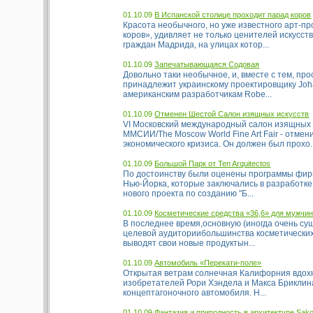
01.10.09
В Испанской столице проходит парад коров
Красота необычного, но уже известного арт-п
коров», удивляет не только ценителей искусств
граждан Мадрида, на улицах котор...
01.10.09
Запечатывающаяся Содовая
Довольно таки необычное, и, вместе с тем, пр
принадлежит украинскому проектировщику Joha
американским разработчикам Robe...
01.10.09
Отменен Шестой Салон изящных искусств
VI Московский международный салон изящных и
ММСИИ/The Moscow World Fine Art Fair - отмен
экономического кризиса. Он должен был прохо..
01.10.09
Большой Парк от Ten Arquitectos
По достоинству были оценены программы фирмы
Нью-Йорка, которые заключались в разработк
нового проекта по созданию "Б...
01.10.09
Косметические средства «36,6» для мужчин
В последнее время,основную (иногда очень су
целевой аудиториибольшинства косметических
выводят свои новые продуктын...
01.10.09
Автомобиль «Перекати-поле»
Открытая ветрам солнечная Калифорния вдох
изобретателей Рори Хэндела и Макса Бриклин
концептагоночного автомобиля. Н...
01.10.09
Фантазия и природность в архитектуре Sako 