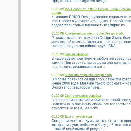
Представителей Organica desig...
01.10.09
Mini Cooper от PRIOR-Design - новый уличн
страны
Компания PRIOR-Design успешно справилась 
Mini Cooper в уличного «гонщика». Полной пе
подверглась только внешность всемирно из...
01.10.09
Хоккейный дизайн от John Design Studio
Рекламным агентством John Design Studio был
уникальный стиль, а также интенсивная рекла
специально для хоккейного клуба СКА. ...
01.10.09
Камины Arkiane
В наше время практически любой интерьер по
камина.При строительстве дома или дачи мы п
подчеркнуть дизайнсвоего инт...
01.10.09
В Москве открылся design shop
В Москве появился design shop, открытие кото
конце 2008 года. Магазин такого формата – но
Design shop, в котором пред...
01.10.09
Свет столового серебра
В феврале мы отмечаем замечательный праздн
Валентина. А поскольку любви все возрасты по
относится ко всем, без искл...
01.10.09
Душ с паузой воды
Сегодня мало кто задумывается о том, что пр
которые мы употребляем в быту, добываются с
– самый необходимый ресурс ...