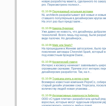
новую разработку макета, сделанного по заказ
pro. Пересмотрено полност...
01.10.09
Продуваемый четырьмя ветрами
NL architects разрабатывает всё новые и новы
ставшего популярным в дизайнерских кругах м
На этот раз был представле...
01.10.09
Камера-бумеранг
Уже давно не новость, что дизайнеры добрали
технологий. Всего лишь год назад, были разра
виде палочек. Но дизайнерск...
01.10.09
Matiz или Spark?
На прошедшем в Женеве автосалоне, было пр
поколение автокара Chevrolet Spark, который 
под известным брэндом Daew...
01.10.09
Космический гламур
Интерес к космосу начинает завоевывать широ
огромными скачками. Причем этот интерес пер
дизайнерских разработок. Так, на п...
01.10.09
Tropicana опять в ретро-стиле
Всемирно известная компания PepsiCo, собир
старый дизайн упаковки сока Tropicana, поско
количеству людей новая упаковка ...
01.10.09
Интерактивные поверхности Кибертех
ООО «Студия плитки» разработала целый ряд
взрослых, которые могут чудесным образом ук
удовлетворить запросы любых покуп...