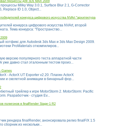
овал процессы для 3Ds MAX 2009
оцессы Milky Way 3.0.1, Surface Blur 2.1, G-Corrector
, Replace ID 1.0, Object...
 победителей конкурса цифрового искусства NVArt "архитектура
ителей конкурса цифрового искусства NVArt, второй
ата. Тема конкурса: "Пространство...
 2009
й хотфикс для Autodesk 3ds Max и 3ds Max Design 2009.
теки ProMaterials откомпилиров...
вую версию популярного теста аппаратной части
k уже давно стал эталонным тестом произ...
ic Games
rX - ActorX UT Exporter v2.20. Плагин ActorX
ии и скелетной анимации в бинарный фор...
2
тный трейлер к игре MotorStorm 2. MotorStorm: Pacific
orm. Разработчик - студия Ev...
в полигонов в finalRender Stage-1 R2
ик рендера finalRender, анонсировала релиз finalF/X 1.5
то сборник из нескольки...