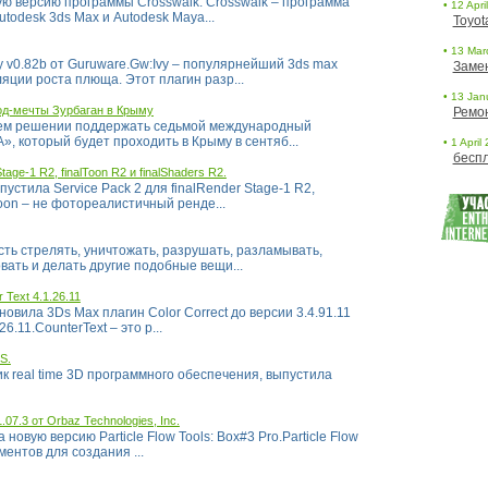
ую версию программы Crosswalk. Crosswalk – программа
• 12 Apri
utodesk 3ds Max и Autodesk Maya...
Toyot
• 13 Marc
 v0.82b от Guruware.Gw:Ivy – популярнейший 3ds max
Заме
ции роста плюща. Этот плагин разр...
• 13 Janu
род-мечты Зурбаган в Крыму
Ремо
оем решении поддержать седьмой международный
 который будет проходить в Крыму в сентяб...
• 1 April
беспл
tage-1 R2, finalToon R2 и finalShaders R2.
стила Service Pack 2 для finalRender Stage-1 R2,
lToon – не фотореалистичный ренде...
ть стрелять, уничтожать, разрушать, разламывать,
вать и делать другие подобные вещи...
r Text 4.1.26.11
овила 3Ds Max плагин Color Correct до версии 3.4.91.11
6.11.CounterText – это р...
S.
ик real time 3D программного обеспечения, выпустила
1.07.3 от Orbaz Technologies, Inc.
 новую версию Particle Flow Tools: Box#3 Pro.Particle Flow
ментов для создания ...