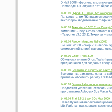
DiHalt 2008 - фестиваль компьютер
Новгороде. DiHalt уже в пятый раз с
14.08.09
Hybrid SLI - мощь без компром
Пользователям ПК нравится реалис
высокопроизводительные графически
14.08.09
Texporter v3.5.23.11 от Cuneyt
Компания Cuneyt Ozdas Software в
- Texporter v3.5.23.11.Texporter – ма
14.08.09
Render Magazine №5 (2008)
Вышел 5/2008 номер PDF-версии жу
ежемесячной копией материалов сай
14.08.09
Ghost Trails 3.09
Обновился плагин Ghost Trails (при
предназначен для создания следа о
14.08.09
Бесплатные скрипты на сайте S
Все скрипты, а их немало, на на са
призваны облегчить работу в 3Ds Ma
14.08.09
Boomer Labs анонсировала ре
Продолжая усовершенствовать инс
программами Autodesk 3ds Max и Adob
14.08.09
Trail 3.5.2.1 для 3Ds Max 2009
Павел Кузнецов перекомпилировал пр
bit). Работая над сценами космическ