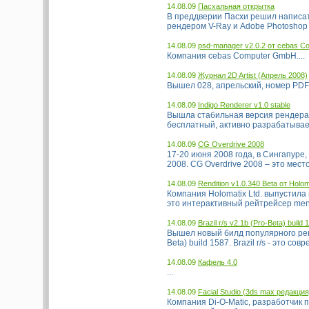
14.08.09
Пасхальная открытка
В преддверии Пасхи решил написать
рендером V-Ray и Adobe Photoshop з
14.08.09
psd-manager v2.0.2 от cebas 
Компания cebas Computer GmbH....
14.08.09
Журнал 2D Artist (Апрель 2008)
Вышел 028, апрельский, номер PDF жу
14.08.09
Indigo Renderer v1.0 stable
Вышла стабильная версия рендера Ind
бесплатный, активно разрабатываем
14.08.09
CG Overdrive 2008
17-20 июня 2008 года, в Сингапуре
2008. CG Overdrive 2008 – это мест
14.08.09
Rendition v1.0.340 Beta от Holom
Компания Holomatix Ltd. выпустила н
это интерактивный рейтрейсер menta
14.08.09
Brazil r/s v2.1b (Pro-Beta) build 
Вышел новый билд популярного рендер
Beta) build 1587. Brazil r/s - это со
14.08.09
Кафель 4.0
...
14.08.09
Facial Studio (3ds max редакция
Компания Di-O-Matic, разработчик