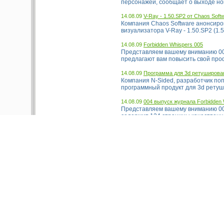
персонажей, сообщает о выходе ново
14.08.09
V-Ray - 1.50.SP2 от Chaos Soft
Компания Chaos Software анонсиро
визуализатора V-Ray - 1.50.SP2 (1.5
14.08.09
Forbidden Whispers 005
Представляем вашему вниманию 005
предлагают вам повысить свой про
14.08.09
Программа для 3d ретушировани
Компания N-Sided, разработчик п
программный продукт для 3d ретушир
14.08.09
004 выпуск журнала Forbidden 
Представляем вашему вниманию 004
содержит 124 страницы качественно
14.08.09
Премьера Open movie проекта 
Совсем недавно, в Амстердаме, со
частности анимационного фильма Bi
14.08.09
Апрельский номер PDF журнала
Вышел апрельский номер популярно
№32....
14.08.09
Плагин GrowFX v1.0 от Exlevel
Компания Exlevel представляет Gr
растений в 3d Studio Max. Плагин м
14.08.09
RenderPal V2 - новая версия 
RenderPal V2 – профессиональная