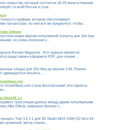
ного искусства, который состоится 28-29 июня в Нижнем
оберёт со всей России и стра...
исса
тичность графики, которую обеспечивают
е процессоры, но они всё же предпочтут, чтобы ...
 Ozdas Software
ыпустила новую версию популярной утилиты для 3ds max
ленькая, но очень полезная у...
рнала Render Magazine. Этот журнал является
та представлен в формате PDF, для чтения ...
зрачные следы) для 3Ds Max до версии 3.09. Плагин
т движущегося объекта....
criptAttack.com
йте ScriptAttack.com стали бесплатными! Эти скрипты
x....
лиз MAX2AE 3.0
трумент трансляции данных между двумя популярными
e After Effects, компания Boomer L...
оцесс Trail 3.5.2.1 для 3D Studio MAX 2009 (32-bit и 64-
их сражений, автор плагин...