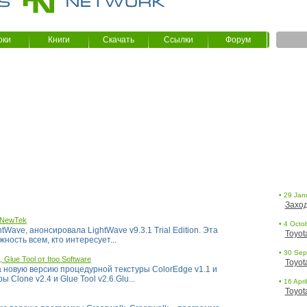
оки
Книги
Скачать
Ссылки
Форум
• 29 Jan
Заход
т NewTek
• 4 Octob
Wave, анонсировала LightWave v9.3.1 Trial Edition. Эта
Toyot
ность всем, кто интересует...
• 30 Sept
Glue Tool от Itoo Software
Toyot
а новую версию процедурной текстуры ColorEdge v1.1 и
lone v2.4 и Glue Tool v2.6.Glu...
• 16 Apri
Toyot