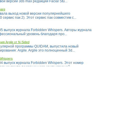
й версии 3ds max редакции Facial Stu...
ware
вала выход новой версии популярнейшего
0 сервис пак 2). Этот сервис пак совместим с...
 выпуск журнала Forbidden Whispers. Авторы журнала
фессиональный уровень благодаря про...
я Argile от N-Sided
опулярной программы QUIDAM, выпустила новый
ования: Argile. Argile это полноценный 3d...
Whispers
 выпуск журнала Forbidden Whispers. Этот номер
го контента посвященного компьютерной ...
Peach (Big Buck Bunny)
стоялась премьера нового OPEN MOVIE проекта Peach, в
g Buck Bunny....
 3DCreative
го PDF журнала о компьютерной графике 3DCreative
owFX - новую систему для моделирования и анимации
ожет создавать практически любые р...
системы менеджмента рендерингов
 система для менеджмента рендерингов