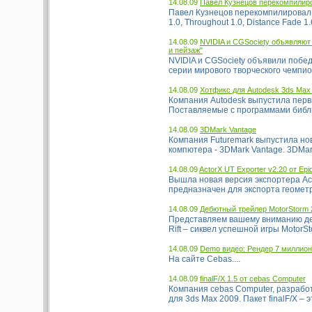
14.08.09
Павел Кузнецов перекомпилир
Павел Кузнецов перекомпилировал пр
1.0, Throughout 1.0, Distance Fade 1.6
14.08.09
NVIDIA и CGSociety объявляют
и пейзаж"
NVIDIA и CGSociety объявили побед
серии мирового творческого чемпион
14.08.09
Хотфикс для Autodesk 3ds Max
Компания Autodesk выпустила первы
Поставляемые с программами библио
14.08.09
3DMark Vantage
Компания Futuremark выпустила но
компютера - 3DMark Vantage. 3DMar
14.08.09
ActorX UT Exporter v2.20 от Ep
Вышла новая версия экспортера Acto
предназначен для экспорта геометр
14.08.09
Дебютный трейлер MotorStorm 
Представляем вашему вниманию дебю
Rift – сиквел успешной игры MotorSt
14.08.09
Demo видео: Рендер 7 миллионо
На сайте Cebas....
14.08.09
finalF/X 1.5 от cebas Computer
Компания cebas Computer, разработч
для 3ds Max 2009. Пакет finalF/X – э