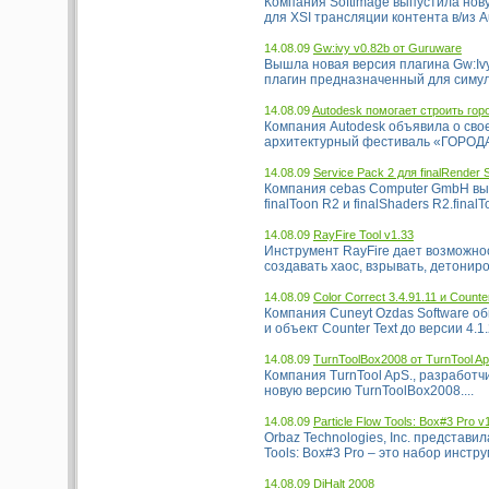
Компания Softimage выпустила нов
для XSI трансляции контента в/из A
14.08.09
Gw:ivy v0.82b от Guruware
Вышла новая версия плагина Gw:Ivy
плагин предназначенный для симуля
14.08.09
Autodesk помогает строить го
Компания Autodesk объявила о св
архитектурный фестиваль «ГОРОДА»,
14.08.09
Service Pack 2 для finalRender S
Компания cebas Computer GmbH выпу
finalToon R2 и finalShaders R2.fina
14.08.09
RayFire Tool v1.33
Инструмент RayFire дает возможнос
создавать хаос, взрывать, детониро
14.08.09
Color Correct 3.4.91.11 и Counte
Компания Cuneyt Ozdas Software обн
и объект Counter Text до версии 4.1.2
14.08.09
TurnToolBox2008 от TurnTool Ap
Компания TurnTool ApS., разработч
новую версию TurnToolBox2008....
14.08.09
Particle Flow Tools: Box#3 Pro v
Orbaz Technologies, Inc. представила
Tools: Box#3 Pro – это набор инстру
14.08.09
DiHalt 2008