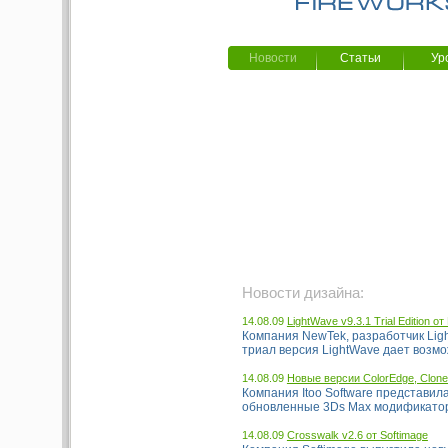
Новости
Статьи
Ур
Новости дизайна:
14.08.09
LightWave v9.3.1 Trial Edition о
Компания NewTek, разработчик Light
триал версия LightWave дает возмож
14.08.09
Новые версии ColorEdge, Clone, 
Компания Itoo Software представил
обновленные 3Ds Max модификаторы C
14.08.09
Crosswalk v2.6 от Softimage