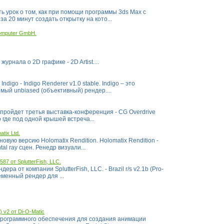
 урок о том, как при помощи программы 3ds Max с
а 20 минут создать открытку на кото...
Computer GmbH.
рнала о 2D графике - 2D Artist....
igo - Indigo Renderer v1.0 stable. Indigo – это
ый unbiased (объективный) рендер....
, пройдет третья выставка-конференция - CG Overdrive
о где под одной крышей встреча...
atix Ltd.
овую версию Holomatix Rendition. Holomatix Rendition -
l ray сцен. Ренедр визуали...
1587 от SplutterFish, LLC.
а от компании SplutterFish, LLC. - Brazil r/s v2.1b (Pro-
временный рендер для ...
) v2 от Di-O-Matic
 программного обеспечения для создания анимации