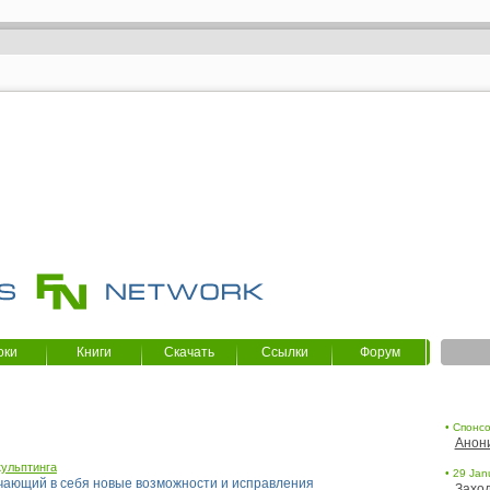
оки
Книги
Скачать
Ссылки
Форум
• Спонсо
Анон
кульптинга
• 29 Jan
ючающий в себя новые возможности и исправления
Заход