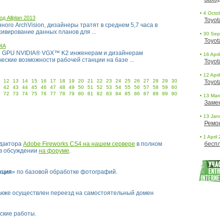
• 4 Octob
 Allplan 2013
Toyot
ого ArchVision, дизайнеры тратят в среднем 5,7 часа в
хивирование данных планов для ...
• 30 Sept
Toyot
IA
о GPU NVIDIA® VGX™ K2 инженерам и дизайнерам
• 16 Apri
ские возможности рабочей станции на базе ...
Toyot
• 12 Apri
12
13
14
15
16
17
18
19
20
21
22
23
24
25
26
27
28
29
30
Toyot
42
43
44
45
46
47
48
49
50
51
52
53
54
55
56
57
58
59
60
72
73
74
75
76
77
78
79
80
81
82
83
84
85
86
87
88
89
90
• 13 Marc
Заме
• 13 Janu
Ремо
• 1 April
едактора
Adobe Fireworks CS4 на нашем сервере
в полном
беспл
 в обсуждении
на форуме
.
кция
» по базовой обработке фотографий.
акже осуществлен переезд на самостоятельный домен
ские работы.