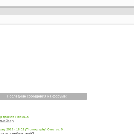
Последние сообщения на форуме:
р проекта HideME.ru
имайзер
uary 2019 - 18:02 (Thornography) Ответов: 0
ит кто-нибудь ещё?