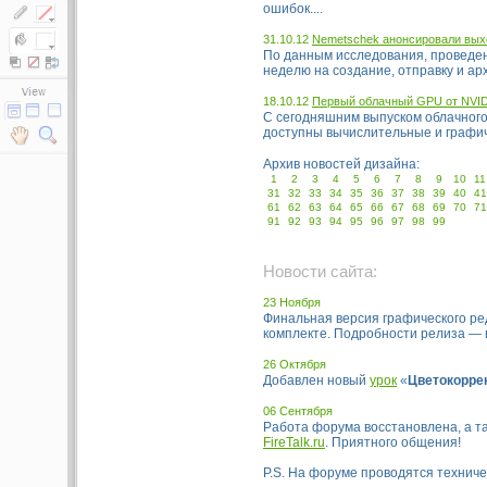
ошибок....
31.10.12
Nemetschek анонсировали выход
По данным исследования, проведенн
неделю на создание, отправку и ар
18.10.12
Первый облачный GPU от NVID
С сегодняшним выпуском облачног
доступны вычислительные и графиче
Архив новостей дизайна:
1
2
3
4
5
6
7
8
9
10
11
31
32
33
34
35
36
37
38
39
40
41
61
62
63
64
65
66
67
68
69
70
71
91
92
93
94
95
96
97
98
99
Новости сайта:
23 Ноября
Финальная версия графического р
комплекте. Подробности релиза —
26 Октября
Добавлен новый
урок
«
Цветокорре
06 Сентября
Работа форума восстановлена, а т
FireTalk.ru
. Приятного общения!
P.S. На форуме проводятся техниче