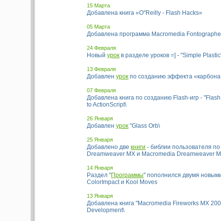
15 Марта
Добавлена книга «O"Reilly - Flash Hacks»
05 Марта
Добавлена программа Macromedia Fontographe
24 Февраля
Новый
урок
в разделе уроков =] - "Simple Plastic
13 Февраля
Добавлен
урок
по созданию эффекта «карбона
07 Февраля
Добавлена книга по созданию Flash-игр - "Flas
to ActionScript\
26 Января
Добавлен
урок
"Glass Orb\
25 Января
Добавлено две
книги
- библии пользователя по
Dreamweaver MX и Macromedia Dreamweaver M
14 Января
Раздел "
Программы
" пополнился двумя новым
ColorImpact и Kool Moves
13 Января
Добавлена книга "Macromedia Fireworks MX 200
Development\