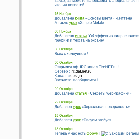
Также, вы можете использовать специальные 
чтения новостей.
15 Ноября
Добавлена
книга
«Основы цвета» И.Иттена
А также
урок
«Simple Metal»
08 Ноября
Добавлена
статья
"Об эффективном располож
графики и текста на экране\
30 Октября
Всех с хеллуином !
30 Октября
Открылся оф. IRC канал FireNET.ru !
Сервер :
irc.dal.net.ru
Канал : #
design
Заходите, пообщаемся !
29 Октября
Добавлена
статья
«Секреты web-графики»
22 Октября
Добавлен
урок
«Зеркальная поверхность»
15 Октября
Добавлен
урок
«Рисуем глобус»
13 Октября
Теперь у нас есть
форум
!
Заходим, регае