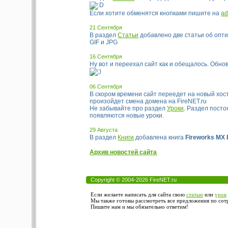
Если хотите обменятся кнопками пишите на
ad
21 Сентября
В раздел
Статьи
добавлено две статьи об опти
GIF и JPG
16 Сентября
Ну вот и переехал сайт как и обещалось. Обно
06 Сентября
В скором времени сайт переедет на новый хост
произойдет смена домена на FireNET.ru
Не забывайте про раздел
Уроки
. Раздел пост
появляются новые уроки.
29 Августа
В раздел
Книги
добавлена книга
Fireworks MX 
Архив новостей сайта
Copyright © 2004-2026 FireNET.ru
Если желаете написать для сайта свою
статью
или
урок
Мы также готовы рассмотреть все предложения по сотру
Пишите нам и мы обязательно ответим!