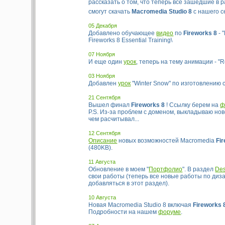
рассказать о том, что теперь все зашедшие в 
смогут скачать
Macromedia Studio 8
с нашего 
05 Декабря
Добавлено обучающее
видео
по
Fireworks 8
- 
Fireworks 8 Essential Training\
07 Ноября
И еще один
урок
, теперь на тему анимации - "Ro
03 Ноября
Добавлен
урок
"Winter Snow" по изготовлению с
21 Сентября
Вышел финал
Fireworks 8
! Ссылку берем на
ф
P.S. Из-за проблем с доменом, выкладываю но
чем расчитывал...
12 Сентября
Описание
новых возможностей Macromedia
Fi
(480KB).
11 Августа
Обновление в моем "
Портфолио
". В раздел
Des
свои работы (теперь все новые работы по диза
добавляться в этот раздел).
10 Августа
Новая Macromedia Studio 8 включая
Fireworks 
Подробности на нашем
форуме
.