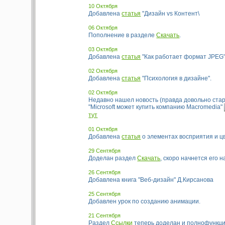
10 Октября
Добавлена
статья
"Дизайн vs Контент\
06 Октября
Пополнение в разделе
Скачать
.
03 Октября
Добавлена
статья
"Как работает формат JPEG"
02 Октября
Добавлена
статья
"Психология в дизайне".
02 Октября
Недавно нашел новость (правда довольно стар
"Microsoft может купить компанию Macromedia"
тут
01 Октября
Добавлена
статья
о элементах восприятия и ц
29 Сентября
Доделан раздел
Скачать
, скоро начнется его 
26 Сентября
Добавлена книга "Веб-дизайн" Д.Кирсанова
25 Сентября
Добавлен урок по созданию анимации.
21 Сентября
Раздел
Ссылки
теперь доделан и полнофункц