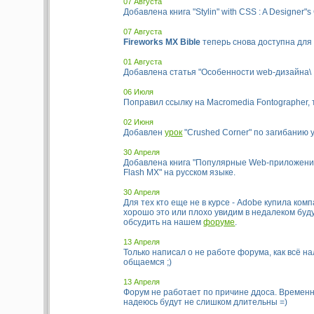
07 Августа
Добавлена книга "Stylin" with CSS : A Designer"s
07 Августа
Fireworks MX Bible
теперь снова доступна для
01 Августа
Добавлена статья "Особенности web-дизайна\
06 Июля
Поправил ссылку на Macromedia Fontographer, 
02 Июня
Добавлен
урок
"Crushed Corner" по загибанию у
30 Апреля
Добавлена книга "Популярные Web-приложени
Flash MX" на русском языке.
30 Апреля
Для тех кто еще не в курсе - Adobe купила ком
хорошо это или плохо увидим в недалеком бу
обсудить на нашем
форуме
.
13 Апреля
Только написал о не работе форума, как всё н
общаемся ;)
13 Апреля
Форум не работает по причине ддоса. Времен
надеюсь будут не слишком длительны =)