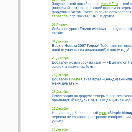
Запустил свой новый проект
HideME.ru
— веб-п
(анонимайзер), позволяющий анонимно перем
форумам и чатам. Также на сайте есть беспла
серверов
(http, socks4/5, IRC и другие).
02 Января
Добавлен урок
«Frozen window»
— создания э
стекле.
31 Декабря
Всех с Новым 2007 Годом
! Побольше интерес
идей (и удачных их реализаций) в новом году!
29 Декабря
Добавлен новый урок на сайт —
«Burning on tr
эффекта вызженых букв.
24 Декабря
Добавлена
книга
Стива Круга «
Веб-дизайн или
меня думать!
».
23 Декабря
Регистрация на форуме теперь снова включена
продвинутый модуль CAPTCHA (защитная код-к
21 Декабря
Написан и добавлен новый
урок
«Simple bitmap
перевод не сложного растрового изображения 
учимся.
20 Декабря