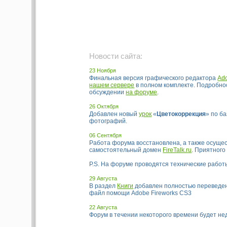
Новости сайта:
23 Ноября
Финальная версия графического редактора
Ado
нашем сервере
в полном комплекте. Подробно
обсуждении
на форуме
.
26 Октября
Добавлен новый
урок
«
Цветокоррекция
» по б
фотографий.
06 Сентября
Работа форума восстановлена, а также осуще
самостоятельный домен
FireTalk.ru
. Приятного
P.S. На форуме проводятся технические работ
29 Августа
В раздел
Книги
добавлен полностью переведен
файл помощи Adobe Fireworks CS3
22 Августа
Форум в течении некоторого времени будет не