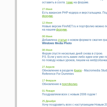
оставить в соотв.
теме
на форуме.
27 Июня
Есть вакансия PHP-кодера и верcтальщика. По
форуме
.
12 Июня
Новые версии FireNET.ru и портфолио можно п
на нашем
форуме
.
08 Июня
Добавлена
статья
о новом формате сжатия граф
Windows Media Photo
08 Июня
Форум спустя несколько дней снова в строю.
P.S. Если у кого есть какие-либо идеи или уже
по поводу новых уроков, пишем на web[собачка]f
27 Апреля
Обновление в разделе
Книги
- Macromedia Studi
Reference For Dummies
17 Февраля
Обновление в
портфолио
.
01 Января
Поздравляем всех с новым 2006 годом !
25 Декабря
Хочу поздравить всех с наступающим Новым 2