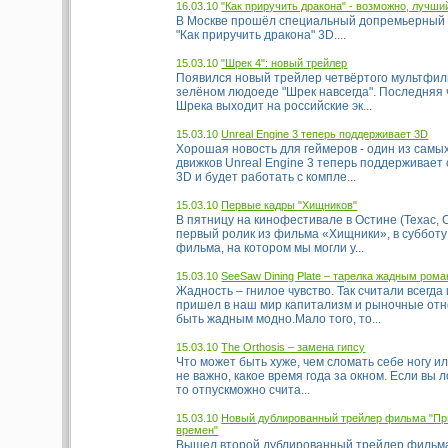
16.03.10
"Как приручить дракона" - возможно, лучш
В Москве прошёл специальный допремьерный 
"Как приручить дракона" 3D....
15.03.10
"Шрек 4": новый трейлер
Появился новый трейлер четвёртого мультфил
зелёном людоеде "Шрек навсегда". Последняя
Шрека выходит на российские эк...
15.03.10
Unreal Engine 3 теперь поддерживает 3D
Хорошая новость для геймеров - один из самы
движков Unreal Engine 3 теперь поддерживает
3D и будет работать с компле...
15.03.10
Первые кадры "Хищников"
В пятницу на кинофестивале в Остине (Техас,
первый ролик из фильма «Хищники», в субботу
фильма, на котором мы могли у...
15.03.10
SeeSaw Dining Plate – тарелка жадным ром
Жадность – гнилое чувство. Так считали всегда 
пришел в наш мир капитализм и рыночные отн
быть жадным модно.Мало того, то...
15.03.10
The Orthosis – замена гипсу
Что может быть хуже, чем сломать себе ногу и
не важно, какое время года за окном. Если вы 
то отпускможно счита...
15.03.10
Новый дублированный трейлер фильма "Пр
времен"
Вышел второй дублированный трейлер фильма