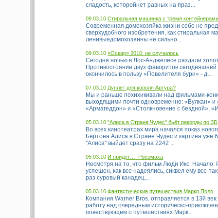
сладость, которойнет равных на праз...
09.03.10
Стиральная машинка с тремя контейнерам
Современная домохозяйка жизни себе не пред
сверхудобного изобретения, как стиральная м
ленивыедомохозяины не сильно...
09.03.10
«Оскар» 2010: не случилось
Сегодня ночью в Лос-Анджелесе раздали золот
Противостояние двух фаворитов сегодняшней
окончилось в пользу «Повелителя бури» - д...
07.03.10
Дуплет для короля Артура?
Мы и раньше похихикивали над фильмами-кон
выходящими почти одновременно: «Вулкан» и 
«Армагеддон» и «Столкновение с бездной», «И.
05.03.10
"Алиса в Стране Чудес" бьёт рекорды по 3D
Во всех кинотеатрах мира начался показ ново
Бёртона Алиса в Стране Чудес и картина уже 
"Алиса" выйдет сразу на 2242 ...
05.03.10
И придет…. Росомаха
Несмотря на то, что фильм Люди Икс. Начало: 
успешен, как все надеялись, сиквел ему все-та
раз суровый канадец...
05.03.10
Фантастические путешествия Марко Поло
Компания Warner Bros. отправляется в 13й век
работу над очередным историческо-приключе
повествующем о путешествиях Марк...