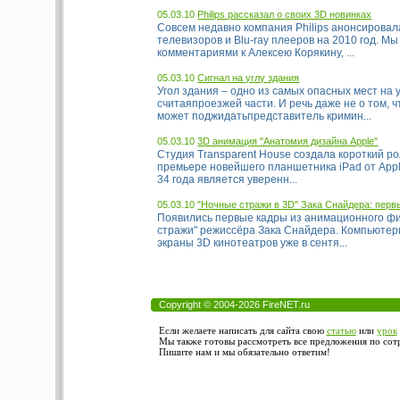
05.03.10
Philips рассказал о своих 3D новинках
Совсем недавно компания Philips анонсировал
телевизоров и Blu-ray плееров на 2010 год. Мы
комментариями к Алексею Корякину, ...
05.03.10
Сигнал на углу здания
Угол здания – одно из самых опасных мест на 
считаяпроезжей части. И речь даже не о том, ч
может поджидатьпредставитель кримин...
05.03.10
3D анимация "Анатомия дизайна Apple"
Студия Transparent House создала короткий ро
премьере новейшего планшетника iPad от Appl
34 года является уверенн...
05.03.10
"Ночные стражи в 3D" Зака Снайдера: перв
Появились первые кадры из анимационного ф
стражи" режиссёра Зака Снайдера. Компьютер
экраны 3D кинотеатров уже в сентя...
Copyright © 2004-2026 FireNET.ru
Если желаете написать для сайта свою
статью
или
урок
Мы также готовы рассмотреть все предложения по сотру
Пишите нам и мы обязательно ответим!