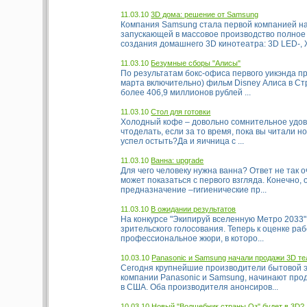
11.03.10
3D дома: решение от Samsung
Компания Samsung стала первой компанией на
запускающей в массовое производство полное
создания домашнего 3D кинотеатра: 3D LED-, Ж
11.03.10
Безумные сборы "Алисы"
По результатам бокс-офиса первого уикэнда про
марта включительно) фильм Disney Алиса в Ст
более 406,9 миллионов рублей ...
11.03.10
Стол для готовки
Холодный кофе – довольно сомнительное удов
чтоделать, если за то время, пока вы читали но
успел остыть?Да и яичница с ...
11.03.10
Ванна: upgrade
Для чего человеку нужна ванна? Ответ не так о
может показаться с первого взгляда. Конечно, 
предназначение –гигиенические пр...
11.03.10
В ожидании результатов
На конкурсе "Экипируй вселенную Метро 2033"
зрительского голосования. Теперь к оценке ра
профессиональное жюри, в которо...
10.03.10
Panasonic и Samsung начали продажи 3D т
Сегодня крупнейшие производители бытовой э
компании Panasonic и Samsung, начинают про
в США. Оба производителя анонсиров...
10.03.10
Новый "Волшебник страны Оз" будет в 3D?