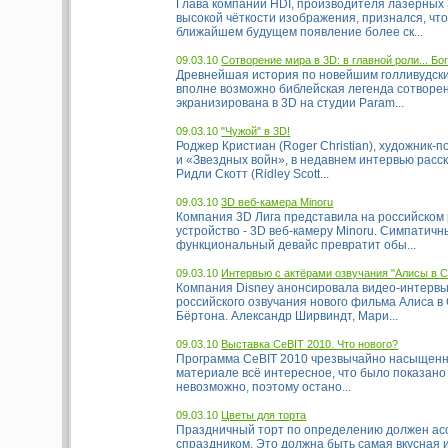
Глава компании HDI, производителя лазерных
высокой чёткости изображения, признался, чт
ближайшем будущем появление более ск...
09.03.10
Сотворение мира в 3D: в главной роли... Бо
Древнейшая история по новейшим голливудски
вполне возможно библейская легенда сотворе
экранизирована в 3D на студии Param...
09.03.10
"Чужой" в 3D!
Роджер Кристиан (Roger Christian), художник-
и «Звездных войн», в недавнем интервью расск
Ридли Скотт (Ridley Scott...
09.03.10
3D веб-камера Minoru
Компания 3D Лига представила на российском
устройство - 3D веб-камеру Minoru. Симпатичн
функциональный девайс превратит обы...
09.03.10
Интервью с актёрами озвучания "Алисы в С
Компания Disney анонсировала видео-интервь
российского озвучания нового фильма Алиса в
Бёртона. Александр Ширвиндт, Мари...
09.03.10
Выставка CeBIT 2010. Что нового?
Программа CeBIT 2010 чрезвычайно насыщенна
материале всё интересное, что было показано
невозможно, поэтому остано...
09.03.10
Цветы для торта
Праздничный торт по определению должен ас
спраздником. Это должна быть самая вкусная 