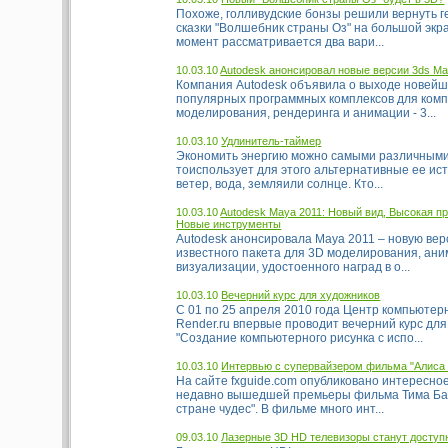
Похоже, голливудские бонзы решили вернуть г
сказки "Волшебник страны Оз" на большой экр
момент рассматривается два вари...
10.03.10
Autodesk анонсировал новые версии 3ds Ma
Компания Autodesk объявила о выходе новейш
популярных программных комплексов для ком
моделирования, рендеринга и анимации - 3...
10.03.10
Удлинитель-таймер
Экономить энергию можно самыми различными
тоиспользует для этого альтернативные ее ист
ветер, вода, земляили солнце. Кто...
10.03.10
Autodesk Maya 2011: Новый вид, Высокая п
Новые инструменты
Autodesk анонсировала Maya 2011 – новую ве
известного пакета для 3D моделирования, ани
визуализации, удостоенного наград в о...
10.03.10
Вечерний курс для художников
С 01 по 25 апреля 2010 года Центр компьютер
Render.ru впервые проводит вечерний курс дл
"Создание компьютерного рисунка с испо...
10.03.10
Интервью с супервайзером фильма "Алиса 
На сайте fxguide.com опубликовано интересно
недавно вышедшей премьеры фильма Тима Бар
стране чудес". В фильме много инт...
09.03.10
Лазерные 3D HD телевизоры станут доступ