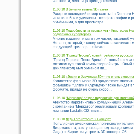
частности, лестница пригодитсясчаст...
11.03.10
В Бельгии вышла 3D газета
Раскрыв последний номер газеты La Derniere H
читатели были удивлены - все фотографии и р
объёмными, а для просмотра ...
11.03.10
Подробности из первых уст - Кристофер Но
подопечных супергероях
Многие издания, и мы в том числе, писалиоб 
Нолана, который, к слову, сейчас заканчивает 
следующий триллер – «Начал...
11.03.10
"Принц Персии": новый трейлер на русском 
"Принц Персии: Пески Времён" - новый фильм 
мотивам культовой компьютерной игры. Юный 
Джилленхол) был обманом ли...
11.03.10
«Элвин и бурундуки 3D» - не очень скоро на
Количество фильмов в 3D продолжает множитьс
франшизы "Элвин и бурундуки" тоже выйдет в
формате, правда не очень скоро....
11.03.10
"Меркатор" создал видеоотчёт для молочной
Агентство маркетинговых коммуникаций Arena-
с компанией "Меркатор" реализовали корпора
компании Lactalis CIS, явля...
11.03.10
Леди Гага готовит 3D концерт
Популярная американская поп-исполнительн
Джерманотта, выступающая под псевдонимом Л
Gaga) собирается устроить 3D концерт. Об ...