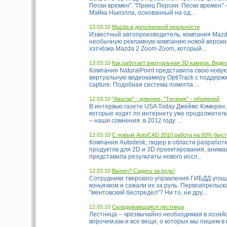
Пески времен". "Принц Персии: Пески времен"
Майка Ньюэлла, основанный на од...
13.03.10
Mazda в дополненной реальности
Известный автопроизводитель, компания Mazd
необычную рекламную компанию новой версии
хэтчбэка Mazda 2 Zoom-Zoom, который...
13.03.10
Как работает виртуальная 3D камера. Видео
Компания NaturalPoint представила свою новую
виртуальную видеокамеру OptiTrack с поддерж
capture. Подобная система помогла ...
12.03.10
"Аватар" - длиннее, "Титаник" - объёмней
В интервью газете USA Today Джеймс Кэмерон 
которые ходят по интернету уже продолжитель
– наши сомнения: в 2012 году ...
12.03.10
С новым AutoCAD 2010 работа на 60% быст
Компания Autodesk, лидер в области разработ
продуктов для 2D и 3D проектирования, анима
представила результаты нового иссл...
12.03.10
Выпил? Садись за руль!
Сотрудники тверского управления ГИБДД угощ
коньячком и сажали их за руль. Первоапрельск
"ментовский беспредел"? Ни то, ни дру...
12.03.10
Складывающаяся лестница
Лестница – чрезвычайно необходимая в хозяйс
впрочем,как и все вещи, о которых мы пишем в 