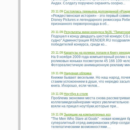
Андах. Солдату поручено охранять озорно...
20.11.09
Состоялась премьера долгожданной «Рожд
«Рождественская история» - это первый совме
Disney Pictures и легендарного режиссера Роб
признанного первопроходца в об...
20.11.09
Результаты мини-конкурса №26: "Пиратское
Подошел к концу двадцать шестой конкурс CG
судно".Администрация RENDER.RU поздравляет
победителей конкурса, среди ко...
20.11.09
Карапузы на роликах попали в Книгу рекорд
На 9 ноября 2009 года компьютерный ролик с
роликовых коньках посмотрели 45 166 109 чело
Фотореалистичную анимационную рекламу мин
19.11.09
Надувная обложка
Книжки бывают веселыми. Но наш народ, почем
стаким успокоением в душе, что нередко засып
книга. Ихорошо, если челов...
19.11.09
Ноутбук в столе
Проблема экономии места снова рассматрива
коллегамидизайнерами через увеличительное 
взяли на прицел ноутбуки,которые при...
19.11.09
Зырящие на компьютерных коз
"The Men Who Stare at Goats" - новая комедия 
суперэлитный отряд американских убер-солда
телепатическими возможностями....