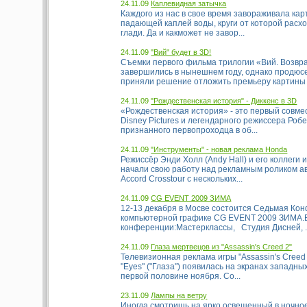
24.11.09
Каплевидная затычка
Каждого из нас в свое время завораживала кар
падающей каплей воды, круги от которой расх
глади. Да и какможет не завор...
24.11.09
"Вий" будет в 3D!
Съемки первого фильма трилогии «Вий. Возв
завершились в нынешнем году, однако продюс
приняли решение отложить премьеру картины д
24.11.09
"Рождественская история" - Диккенс в 3D
«Рождественская история» - это первый совме
Disney Pictures и легендарного режиссера Роб
признанного первопроходца в об...
24.11.09
"Инструменты" - новая реклама Honda
Режиссёр Энди Холл (Andy Hall) и его коллеги и
начали свою работу над рекламным роликом 
Accord Crosstour с нескольких...
24.11.09
CG EVENT 2009 ЗИМА
12-13 декабря в Мосве состоится Седьмая Ко
компьютерной графике CG EVENT 2009 ЗИМА.
конференции:Мастерклассы, Студия Дисней, .
24.11.09
Глаза мертвецов из "Assassin's Creed 2"
Телевизионная реклама игры "Assassin's Creed 
"Eyes" ("Глаза") появилась на экранах западны
первой половине ноября. Со...
23.11.09
Лампы на ветру
Иногда смотришь на ярко освещенный в ночно