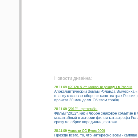
Новости дизайна:
28.11.09
«2012» бьет кассовые рекорды в России
Апокалиптический фильм Роланда Эммериха «
планку кассовых сборов в кинотеатрах России, 
проката 30 млн долл. Об этом сообщ...
28.11.09
"2012" - фотожаба!
Фильм "2012", как и любое знаковое событие в
масштабный в истории фильм-катастрофа Ро
сразу же оброс пародиями, фотожа...
28.11.09
Новости CG Event 2009
Прежде всего, то, что интересно всем - халява