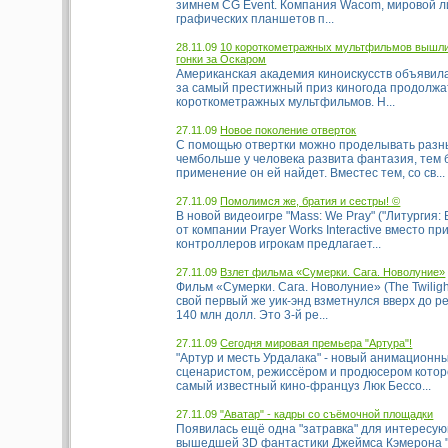
зимнем CG Event. Компания Wacom, мировой л
графических планшетов п...
28.11.09
10 короткометражных мультфильмов вышли
гонки за Оскаром
Американская академия киноискусств объявила
за самый престижный приз киногода продолжа
короткометражных мультфильмов. Н...
27.11.09
Новое поколение отверток
С помощью отвертки можно проделывать разн
чембольше у человека развита фантазия, тем
применение он ей найдет. Вместес тем, со св...
27.11.09
Помолимся же, братия и сестры! ©
В новой видеоигре "Mass: We Pray" ("Литургия
от компании Prayer Works Interactive вместо п
контроллеров игрокам предлагает...
27.11.09
Взлет фильма «Сумерки. Сага. Новолуние»
Фильм «Сумерки. Сага. Новолуние» (The Twilig
свой первый же уик-энд взметнулся вверх до 
140 млн долл. Это 3-й ре...
27.11.09
Сегодня мировая премьера "Артура"!
"Артур и месть Урдалака" - новый анимационн
сценаристом, режиссёром и продюсером котор
самый известный кино-француз Люк Бессо...
27.11.09
"Аватар" - кадры со съёмочной площадки
Появилась ещё одна "затравка" для интересу
вышедшей 3D фантастики Джеймса Кэмерона "А