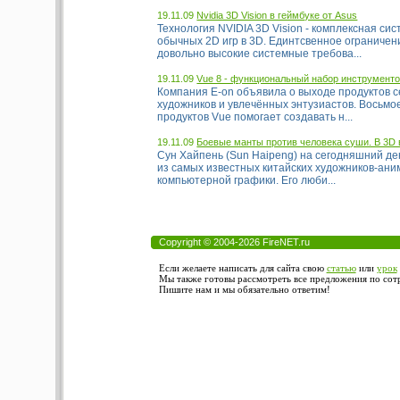
19.11.09
Nvidia 3D Vision в геймбуке от Asus
Технология NVIDIA 3D Vision - комплексная си
обычных 2D игр в 3D. Единтсвенное ограничени
довольно высокие системные требова...
19.11.09
Vue 8 - функциональный набор инструментов
Компания E-on объявила о выходе продуктов с
художников и увлечённых энтузиастов. Восьмо
продуктов Vue помогает создавать н...
19.11.09
Боевые манты против человека суши. В 3D 
Сун Хайпень (Sun Haipeng) на сегодняшний де
из самых известных китайских художников-ани
компьютерной графики. Его люби...
Copyright © 2004-2026 FireNET.ru
Если желаете написать для сайта свою
статью
или
урок
Мы также готовы рассмотреть все предложения по сотру
Пишите нам и мы обязательно ответим!