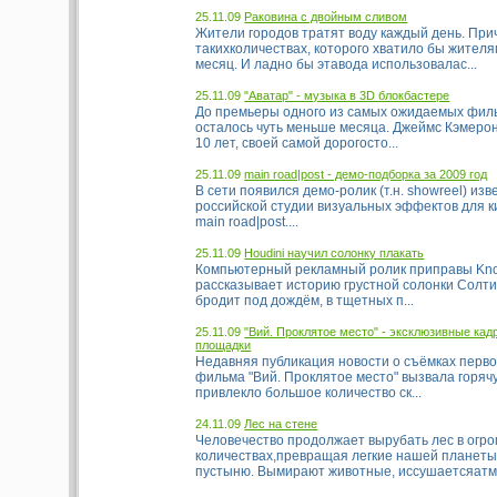
25.11.09
Раковина с двойным сливом
Жители городов тратят воду каждый день. При
такихколичествах, которого хватило бы жител
месяц. И ладно бы этавода использовалас...
25.11.09
"Аватар" - музыка в 3D блокбастере
До премьеры одного из самых ожидаемых фил
осталось чуть меньше месяца. Джеймс Кэмеро
10 лет, своей самой дорогосто...
25.11.09
main road|post - демо-подборка за 2009 год
В сети появился демо-ролик (т.н. showreel) из
российской студии визуальных эффектов для к
main road|post....
25.11.09
Houdini научил солонку плакать
Компьютерный рекламный ролик приправы Knor
рассказывает историю грустной солонки Солти 
бродит под дождём, в тщетных п...
25.11.09
"Вий. Проклятое место" - эксклюзивные ка
площадки
Недавняя публикация новости о съёмках перво
фильма "Вий. Проклятое место" вызвала горяч
привлекло большое количество ск...
24.11.09
Лес на стене
Человечество продолжает вырубать лес в огр
количествах,превращая легкие нашей планеты
пустыню. Вымирают животные, иссушаетсяатм