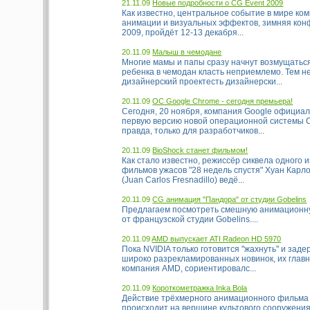
21.11.09
Новые подробности о CG Event 2009
Как известно, центральное событие в мире ко
анимации и визуальных эффектов, зимняя кон
2009, пройдёт 12-13 декабря...
20.11.09
Малыш в чемодане
Многие мамы и папы сразу начнут возмущаться
ребенка в чемодан класть неприемлемо. Тем н
дизайнерский проектесть дизайнерски...
20.11.09
ОС Google Chrome - cегодня премьера!
Сегодня, 20 ноября, компания Google официа
первую версию новой операционной системы C
правда, только для разработчиков...
20.11.09
BioShock станет фильмом!
Как стало известно, режиссёр сиквела одного
фильмов ужасов "28 недель спустя" Хуан Карл
(Juan Carlos Fresnadillo) ведё...
20.11.09
CG анимация "Пандора" от студии Gobelins
Предлагаем посмотреть смешную анимационн
от французской студии Gobelins....
20.11.09
AMD выпускает ATI Radeon HD 5970
Пока NVIDIA только готовится "жахнуть" и зад
широко разрекламированных новинок, их главн
компания AMD, сориентировалс...
20.11.09
Короткометражка Inka Bola
Действие трёхмерного анимационного фильма 
происходит на вершине культового сооружения 