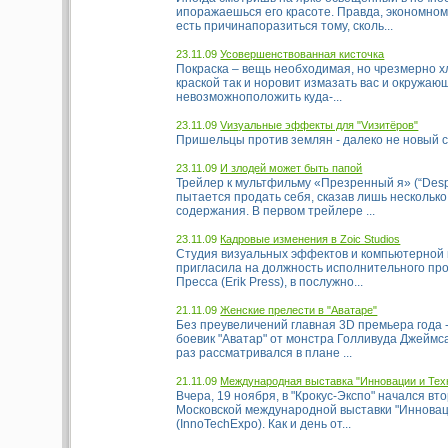
ипоражаешься его красоте. Правда, экономном
есть причинапоразиться тому, сколь...
23.11.09
Усовершенствованная кисточка
Покраска – вещь необходимая, но чрезмерно х
краской так и норовит измазать вас и окружаю
невозможноположить куда-...
23.11.09
Vизуальные эффекты для "Vизитёров"
Пришельцы против землян - далеко не новый сю
23.11.09
И злодей может быть папой
Трейлер к мультфильму «Презренный я» (“Desp
пытается продать себя, сказав лишь несколько
содержания. В первом трейлере ...
23.11.09
Кадровые изменения в Zoic Studios
Студия визуальных эффектов и компьютерной г
пригласила на должность исполнительного пр
Пресса (Erik Press), в послужно...
21.11.09
Женские прелести в "Аватаре"
Без преувеличений главная 3D премьера года 
боевик "Аватар" от монстра Голливуда Джеймса
раз рассматривался в плане ...
21.11.09
Международная выставка "Инновации и Тех
Вчера, 19 ноября, в "Крокус-Экспо" начался вт
Московской международной выставки "Инновац
(InnoTechExpo). Как и день от...