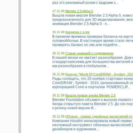
раз это рекламный ролик с кадрами с...
27.11.09
Blender 2.5 Alpha 0
Вышла новая версия Blender 2.5 Alpha 0, изве
предназначенного для 3D моделирования, виз
анимации.Blender 2.5 Alpha 0 - п...
26.11.09
Кредитка с e-ink
В прежние времена проверка баланса на карт
головнойболью. В настоящее время стало легч
проверять баланс по смс,или подойти...
26.11.09
Стакан знающий о содержимом
В нашей жизни не хватает разнообразия. Дом-
стандартнаясхема для большинства жителей н
как разнообразия в глобальном...
26.11.09
Конкурс "World Of CorelDRAW - Symbol - 201
Рады сообщить, что 20 ноября стартовал конку
CorelDRAW - Symbol - 2010, организованный с
корпорацией Corel и порталом POWERCLIP....
26.11.09
Вышла первая альфа Blender 2.5
Blender Foundation объявил о выпуске первого
билда открытого пакета Blender 2.5. До сих п
к релизу новой версии B...
26.11.09
HQueue - сервис удалённых вычислений от 
Компания Houdini анонсировала новый сервис
несложный инструмент облачных вычислений (c
дизайнеров и художников....