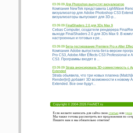
03.09.09
Для Photoshop выпустят визуализатор
Компания NewTek представила LightWave Rendi
визуализатор для Adobe Photoshop CS3 Exten
визуализаторы выпускают для 3D-р...
03.09.09
FinalShaders 2.0 для 3Ds Max 9
Cebas Computer, создатели рендерера FinalRen
выходе FinalShaders 2.0 для 3Ds Max 9. В комп
настроенных и готовых к ре...
03.09.09
Бета-тестирование Premiere Pro и After Effe
Компания Adobe выпустила бета-версии прогр
Pro CS3, Adobe After Effects CS3 Professional 
CS3. Программы входят в ...
03.09.09
Strata анонсировала 3D-совместимость с A
Extended
Strata обьявила, что три новых плагина (Match[in
Render[in]) добавят 3D возможности к новому 
Extended. Все они будут...
Copyright © 2004-2026 FireNET.ru
Если желаете написать для сайта свою
статью
или
урок
Мы также готовы рассмотреть все предложения по сотру
Пишите нам и мы обязательно ответим!