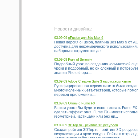
Новости дизайна:
03.09.09
oFusion для 3ds Max 9
Новая версия oFusion, плагина 3ds Max 9 от AC
доступна для некоммерческого использования.
набором инструментов для...
03.09.09
Fury of Serenity
Подробный урок, по созданию космической сце
уроки и подробный, но он сложный и потребует
знания Photoshopa....
03.09.09
Adobe Creative Suite 3 на русском языке
Русифицированная версия пакета была созда
многочисленных бета-тестеров, которые помо
перевод приложений....
03.09.09
Огонь с Fume FX
В этом уроке Вы будете использовать Fume FX 
сделать эффект огня. Fume FX - может использ
геометрией, частицами или без ни...
03.09.09
3DTop.ru - рейтинг 3D ресурсов
Создан рейтинг 3DTop.ru - рейтинг 3D ресурсов
визуализации и архитектуры. Рейтинг открыт д