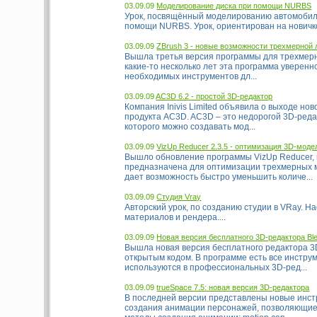
03.09.09
Моделирование диска при помощи NURBS
Урок, посвящённый моделированию автомобиль
помощи NURBS. Урок, ориентирован на новичков
03.09.09
ZBrush 3 - новые возможности трехмерной 
Вышла третья версия программы для трехмерн
какие-то несколько лет эта программа уверенн
необходимых инструментов дл...
03.09.09
AC3D 6.2 - простой 3D-редактор
Компания Inivis Limited объявила о выходе нов
продукта AC3D. AC3D – это недорогой 3D-ред
которого можно создавать мод...
03.09.09
VizUp Reducer 2.3.5 - оптимизация 3D-моде
Вышло обновление программы VizUp Reducer,
предназначена для оптимизации трехмерных 
дает возможность быстро уменьшить количе...
03.09.09
Студия Vray
Авторский урок, по созданию студии в VRay. Н
материалов и рендера....
03.09.09
Новая версия бесплатного 3D-редактора Bl
Вышла новая версия бесплатного редактора 3
открытым кодом. В программе есть все инстру
используются в профессиональных 3D-ред...
03.09.09
trueSpace 7.5: новая версия 3D-редактора
В последней версии представлены новые инс
создания анимации персонажей, позволяющи