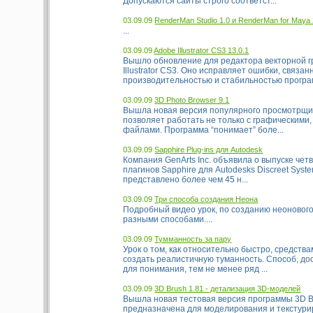
Допускаются сайты строго соответст...
03.09.09
RenderMan Studio 1.0 и RenderMan for Maya 
...
03.09.09
Adobe Illustrator CS3 13.0.1
Вышло обновление для редактора векторной 
Illustrator CS3. Оно исправляет ошибки, связан
производительностью и стабильностью програм
03.09.09
3D Photo Browser 9.1
Вышла новая версия популярного просмотрщи
позволяет работать не только с графическими, 
файлами. Программа “понимает” боле...
03.09.09
Sapphire Plug-ins для Autodesk
Компания GenArts Inc. объявила о выпуске чет
плагинов Sapphire для Autodesks Discreet Syst
представлено более чем 45 н...
03.09.09
Три способа создания Неона
Подробный видео урок, по созданию неонового
разными способами....
03.09.09
Тумманность за пару
Урок о том, как относительно быстро, средств
создать реалистичную туманность. Способ, до
для понимания, тем не менее ряд ...
03.09.09
3D Brush 1.81 - детализация 3D-моделей
Вышла новая тестовая версия программы 3D B
предназначена для моделирования и текстурир