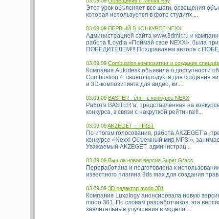
03.09.09
Освещение с Mental Ray
Этот урок объясняет все шаги, освещения объе
которая используется в фото студиях....
03.09.09
ПЕРВЫЙ В КОНКУРСЕ NEXX
Администрацией сайта www.3dmir.ru и компание
работа fLoyd’a «Поймай свое NEXX», была пр
ПОБЕДИТЕЛЕМ!!! Поздравляем автора с ПОБЕД
03.09.09
Combustion композитинг и создание спецэ
Компания Autodesk объявила о доступности о
Combustion 4, своего продукта для создания 
и 3D-композитинга для видео, ки...
03.09.09
BASTER - снят с конкурса NEXX
Работа BASTER’a, представленная на конкурс
конкурса, в связи с накруткой рейтинга!!!...
03.09.09
AKZEGET – FIRST
По итогам голосования, работа AKZEGET’а, пр
конкурсе «Nexx! Объемный мир MP3!», занима
Уважаемый AKZEGET, администрац...
03.09.09
Вышла новая версия Super Grass
Переработана и подготовлена к использовани
известного плагина 3ds max для создания травы 
03.09.09
3D редактор modo 301
Компания Luxology анонсировала новую верси
modo 301. По словам разработчиков, эта верс
значительные улучшения в модели...