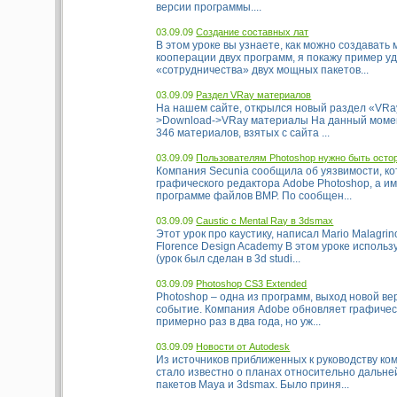
версии программы....
03.09.09
Создание составных лат
В этом уроке вы узнаете, как можно создават
кооперации двух программ, я покажу пример у
«сотрудничества» двух мощных пакетов...
03.09.09
Раздел VRay материалов
На нашем сайте, открылся новый раздел «VR
>Download->VRay материалы На данный момен
346 материалов, взятых с сайта ...
03.09.09
Пользователям Photoshop нужно быть ост
Компания Secunia сообщила об уязвимости, ко
графического редактора Adobe Photoshop, а и
программе файлов BMP. По сообщен...
03.09.09
Caustic с Mental Ray в 3dsmax
Этот урок про каустику, написал Mario Malagri
Florence Design Academy В этом уроке использ
(урок был сделан в 3d studi...
03.09.09
Photoshop CS3 Extended
Photoshop – одна из программ, выход новой вер
событие. Компания Adobe обновляет графичес
примерно раз в два года, но уж...
03.09.09
Новости от Autodesk
Из источников приближенных к руководству ко
стало известно о планах относительно дальне
пакетов Maya и 3dsmax. Было приня...