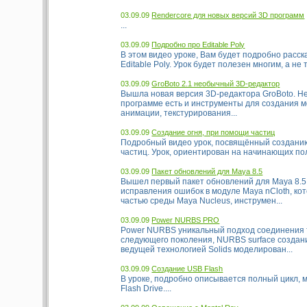
03.09.09
Rendercore для новых версий 3D программ
...
03.09.09
Подробно про Editable Poly
В этом видео уроке, Вам будет подробно расск
Editable Poly. Урок будет полезен многим, а не т
03.09.09
GroBoto 2.1 необычный 3D-редактор
Вышла новая версия 3D-редактора GroBoto. Нес
программе есть и инструменты для создания м
анимации, текстурирования...
03.09.09
Создание огня, при помощи частиц
Подробный видео урок, посвящённый созданию
частиц. Урок, ориентирован на начинающих пол
03.09.09
Пакет обновлений для Maya 8.5
Вышел первый пакет обновлений для Maya 8.5
исправления ошибок в модуле Maya nCloth, ко
частью среды Maya Nucleus, инструмен...
03.09.09
Power NURBS PRO
Power NURBS уникальный подход соединения 
следующего поколения, NURBS surface создани
ведущей технологией Solids моделирован...
03.09.09
Создание USB Flash
В уроке, подробно описывается полный цикл,
Flash Drive....