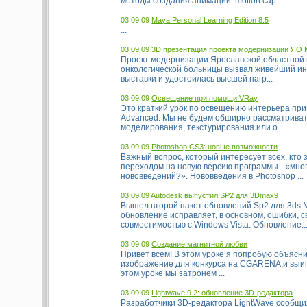
методы создания анимации: motion cap...
03.09.09
Maya Personal Learning Edition 8.5
...
03.09.09
3D презентация проекта модернизации ЯО
Проект модернизации Ярославской областной 
онкологической больницы вызвал живейший ин
выставки и удостоилась высшей нагр...
03.09.09
Освещение при помощи VRay
Это краткий урок по освещению интерьера пр
Advanced. Мы не будем обширно рассматрива
моделирования, текстурирования или о...
03.09.09
Photoshop CS3: новые возможности
Важный вопрос, который интересует всех, кто
переходом на новую версию программы - «мно
нововведений?». Нововведения в Photoshop ...
03.09.09
Autodesk выпустил SP2 для 3Dmax9
Вышел второй пакет обновлений Sp2 для 3ds M
обновление исправляет, в основном, ошибки, 
совместимостью с Windows Vista. Обновление..
03.09.09
Создание магнитной любви
Привет всем! В этом уроке я попробую объяснит
изображение для конкурса на CGARENA,и выиг
этом уроке мы затронем ...
03.09.09
Lightwave 9.2: обновление 3D-редактора
Разработчики 3D-редактора LightWave сообщи