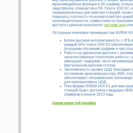
мультимедийные функции и 3D графику, польз
смартфонов, планшетов и ПК. Плата VGX K2, 
предназначенных для рабочих станций, позво
повышать плотность пользователей без ущер
производительности, совместимости приложен
доступа к данным аналогично
системе скуд
или
Остальные ключевые преимущества NVIDIA VG
Более высокая интерактивность: с 4ГБ 
каждый GPU плата VGX K2 обеспечивае
большими объемами графики и при соз
Работа на удаленном дисплее с низким
запатентованная технология работы с
уменьшает задержки, часто возникающи
виртуальным рабочим столом.
Экономичность уровня ЦОД: благодаря
потоковому мультипроцессору SMX, пл
обеспечивает несравненную производи
для корпоративных ЦОД.
Платформа NVIDIA VGX K2 для виртуал
станций будет доступна у ведущих OE
серверов в начале 2013 года.
Архив новостей дизайна