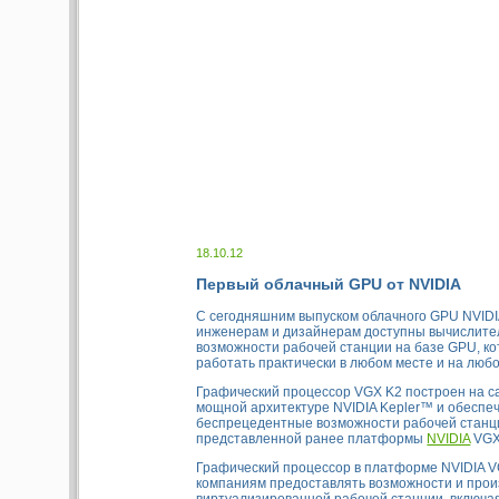
18.10.12
Первый облачный GPU от NVIDIA
С сегодняшним выпуском облачного GPU NVI
инженерам и дизайнерам доступны вычислите
возможности рабочей станции на базе GPU, к
работать практически в любом месте и на любо
Графический процессор VGX K2 построен на с
мощной архитектуре NVIDIA Kepler™ и обеспе
беспрецедентные возможности рабочей станц
представленной ранее платформы
NVIDIA
VGX
Графический процессор в платформе NVIDIA 
компаниям предоставлять возможности и прои
виртуализированной рабочей станции, включа