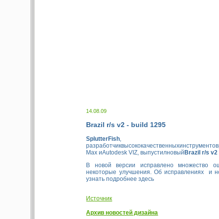
14.08.09
Brazil r/s v2 - build 1295
SplutterFish
,
разработчиквысококачественныхинструменто
Max иAutodesk VIZ, выпустилновый
Brazil r/s v2
В новой версии исправлено множество о
некоторые улучшения. Об исправлениях и н
узнать подробнее здесь
Источник
Архив новостей дизайна