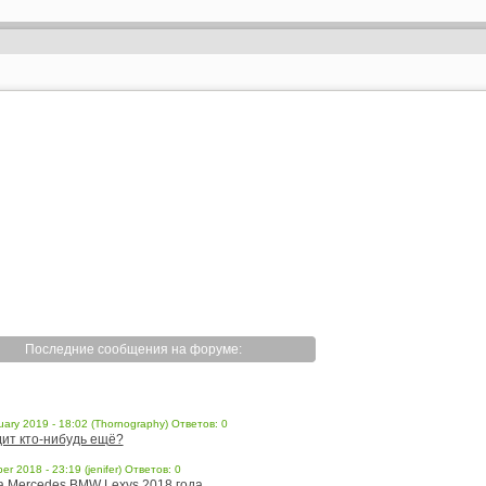
Последние сообщения на форуме:
uary 2019 - 18:02 (Thornography) Ответов: 0
ит кто-нибудь ещё?
er 2018 - 23:19 (jenifer) Ответов: 0
a Mercedes BMW Lexys 2018 года