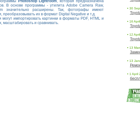
программы
Photoshop Lightroom
, которая предназначена
в. В основе программы - утилита Adobe Camera Raw,
• 30 Sept
oom значительно расширены. Так, фотографы имеют
Toyot
 преобразовывать их в формат Digital Negative и т.д.
и могут импортировать картинки в форматы PDF, HTML и
• 16 Apri
х, масштабировать и сравнивать.
Toyot
• 12 Apri
Toyot
• 13 Marc
Заме
• 13 Janu
Ремо
• 1 April
беспл