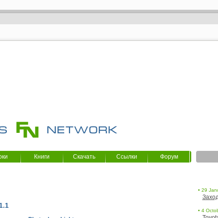
оки
Книги
Скачать
Ссылки
Форум
• 29 Jan
Заход
1.1
• 4 Octob
Toyot