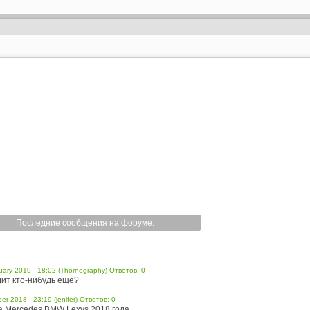
Последние сообщения на форуме:
uary 2019 - 18:02 (Thornography) Ответов: 0
ит кто-нибудь ещё?
er 2018 - 23:19 (jenifer) Ответов: 0
a Mercedes BMW Lexys 2018 года