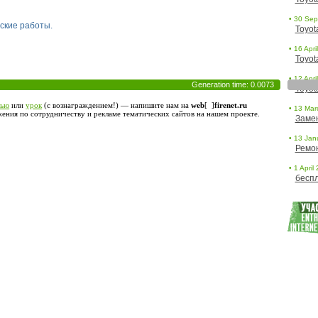
• 30 Sept
ские работы.
Toyot
• 16 Apri
Toyot
• 12 Apri
Generation time: 0.0073
Toyot
тью
или
урок
(с вознаграждением!) — напишите нам на
web
[ ]
firenet.ru
• 13 Marc
ния по сотрудничеству и рекламе тематических сайтов на нашем проекте.
Заме
• 13 Janu
Ремо
• 1 April
беспл