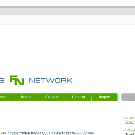
оки
Книги
Скачать
Ссылки
Форум
• 29 Jan
Заход
• 4 Octob
акже осуществлен переезд на самостоятельный домен
Toyot