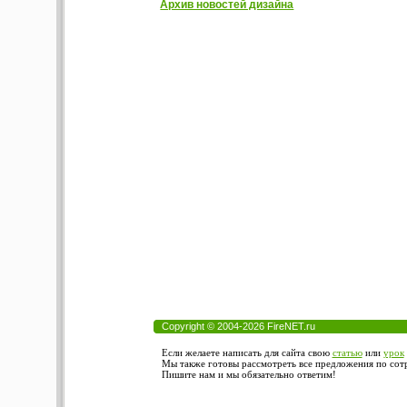
Архив новостей дизайна
Copyright © 2004-2026 FireNET.ru
Если желаете написать для сайта свою
статью
или
урок
Мы также готовы рассмотреть все предложения по сотру
Пишите нам и мы обязательно ответим!