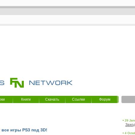
оки
Книги
Скачать
Ссылки
Форум
• 29 Jan
Заход
 все игры PS3 под 3D!
• 4 Octob