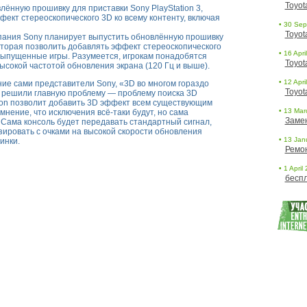
Toyot
• 30 Sept
Toyot
омпания Sony планирует выпустить обновлённую прошивку
 которая позволить добавлять эффект стереоскопического
• 16 Apri
 выпущенные игры. Разумеется, игрокам понадобятся
Toyot
ысокой частотой обновления экрана (120 Гц и выше).
• 12 Apri
ие сами представители Sony, «3D во многом гораздо
Toyot
Мы решили главную проблему — проблему поиска 3D
tion позволит добавить 3D эффект всем существующим
• 13 Marc
мнение, что исключения всё-таки будут, но сама
Заме
Сама консоль будет передавать стандартный сигнал,
зировать с очками на высокой скорости обновления
• 13 Janu
инки.
Ремо
• 1 April
беспл