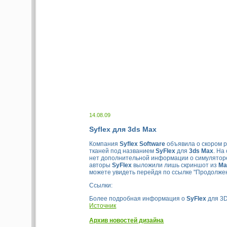
14.08.09
Syflex для 3ds Max
Компания
Syflex Software
объявила о скором 
тканей под названием
SyFlex
для
3ds Max
. На
нет дополнительной информации о симулятор
авторы
SyFlex
выложили лишь скриншот из
Ma
можете увидеть перейдя по ссылке "Продолже
Ссылки:
Более подробная информация о
SyFlex
для 3
Источник
Архив новостей дизайна