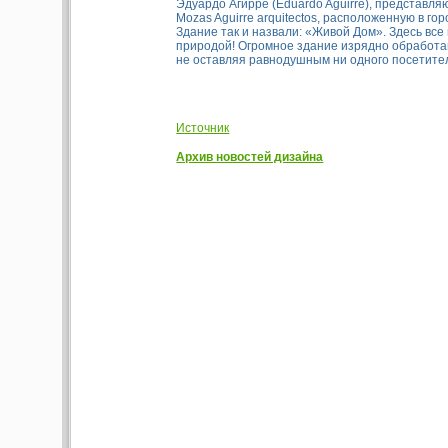
Эдуардо Агирре (Eduardo Aguirre), представл
Mozas Aguirre arquitectos, расположенную в горо
Здание так и назвали: «Живой Дом». Здесь вс
природой! Огромное здание изрядно обработа
не оставляя равнодушным ни одного посетите
Источник
Архив новостей дизайна