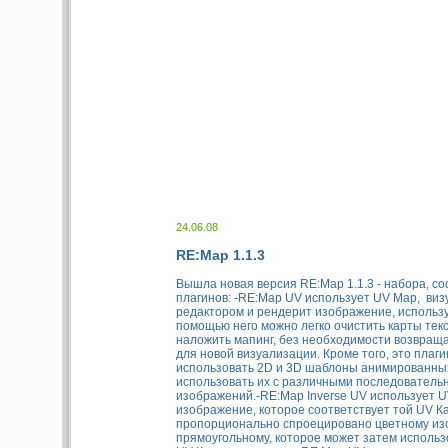
24.06.08
RE:Map 1.1.3
Вышла новая версия RE:Map 1.1.3 - набора, со
плагинов: -RE:Map UV использует UV Map, ви
редактором и рендерит изображение, использу
помощью него можно легко очистить карты текс
наложить мапинг, без необходимости возвраща
для новой визуализации. Кроме того, это плаги
использовать 2D и 3D шаблоны анимированных
использовать их с различными последователь
изображений.-RE:Map Inverse UV использует U
изображение, которое соответствует той UV Ка
пропорционально спроецировано цветному из
прямоугольному, которое может затем использо