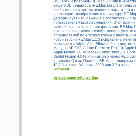
UV Карты с плагином RE:Map UV или в качестве
вашего 3D редактора.-RE:Map Distort использу
изображение и автоматически искажает его и 
превращает изображение в карикатуру.-RE:Map
деформирует изображение в соответствии с 
пользователем картой смещения. Этот плагин 
также большое количество фильтров.-RE:Map P
inverse maps изменяет изображение с учетом 
определяемой по 4 точкам (также известный как
новой версии RE:Map 1.1.3 исправлены некот
совместим с Adobe After Effects 5.0 и выше, вкл
Mac для AE CS3, Adobe Premiere Pro 1.0, Apple F
Apple Motion 1.0, Autodesk Combustion 2.1, Boris
Digital Fusion 4.04e или Fusion 5 через AE plugi
generationQ и др.Плагины RE:Map поддержива
10.2.8 и выше, Windows 2000 или XP и выше.
Источник
Архив новостей дизайна