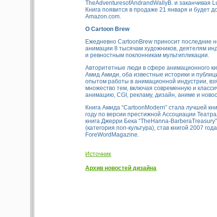
TheAdventuresofAndrandWallyB. и заканчивая Lu
Книга появится в продаже 21 января и будет д
Amazon.com.
О
Cartoon Brew
Ежедневно CartoonBrew приносит последние н
анимации 8 тысячам художников, деятелям ин
и ревностным поклонникам мультипликации.
Авторитетные люди в сфере анимационного ки
Амид Амиди, оба известные историки и публи
опытом работы в анимационной индустрии, вз
множество тем, включая современную и класс
анимацию, CGI, рекламу, дизайн, аниме и новос
Книга Амида “CartoonModern” стала лучшей кни
году по версии престижной Ассоциации Театра
книга Джерри Бека “TheHanna-BarberaTreasury
(категория поп-культура), став книгой 2007 год
ForeWordMagazine.
Источник
Архив новостей дизайна