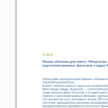
14.08.09
Новая обложка для книги «Искусство
короткометражных фильмов студии P
Перед вами окончательный вариант обложки к
TheArtofPixarShortFilms.
В книге собраны работы одного из основателе
Brew Амида Амиди. Издатель — ChronicleBook
слово написал Джон Лассетер, а в самой книге
главное о короткометражных фильмах, сделанны
Это множество эссе, интервью и более 250 по
пастелей, карандашных рисунков, раскадровок
рендеризованных фреймов из различных филь