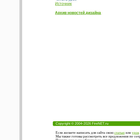
Источник
Архив новостей дизайна
Copyright © 2004-2026 FireNET.ru
Если желаете написать для сайта свою
статью
или
урок
Мы также готовы рассмотреть все предложения по сотру
Пишите нам и мы обязательно ответим!