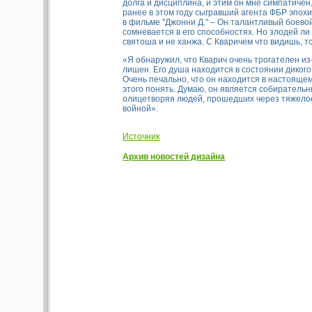
долга и дисциплина, и этим он мне симпатичен, 
ранее в этом году сыгравший агента ФБР эпох
в фильме "Джонни Д." – Он талантливый боевой
сомневается в его способностях. Но злодей ли
святоша и не ханжа. С Кваричем что видишь, т
«Я обнаружил, что Кварич очень трогателен из-
лишен. Его душа находится в состоянии дикого
Очень печально, что он находится в настояще
этого понять. Думаю, он является собиратель
олицетворяя людей, прошедших через тяжело
войной».
Источник
Архив новостей дизайна