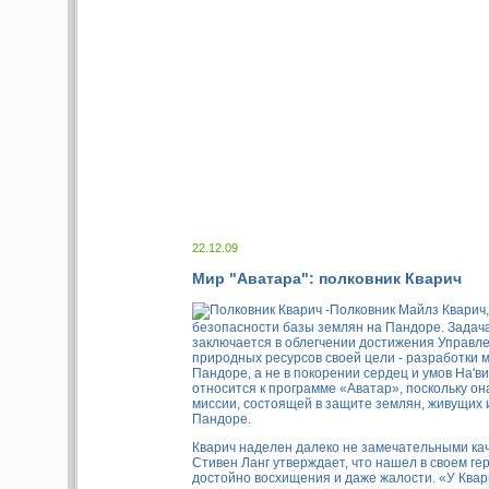
22.12.09
Мир "Аватара": полковник Кварич
Полковник Майлз Кварич,
безопасности базы землян на Пандоре. Задач
заключается в облегчении достижения Управл
природных ресурсов своей цели - разработки
Пандоре, а не в покорении сердец и умов На'в
относится к программе «Аватар», поскольку он
миссии, состоящей в защите землян, живущих
Пандоре.
Кварич наделен далеко не замечательными кач
Стивен Ланг утверждает, что нашел в своем гер
достойно восхищения и даже жалости. «У Квар