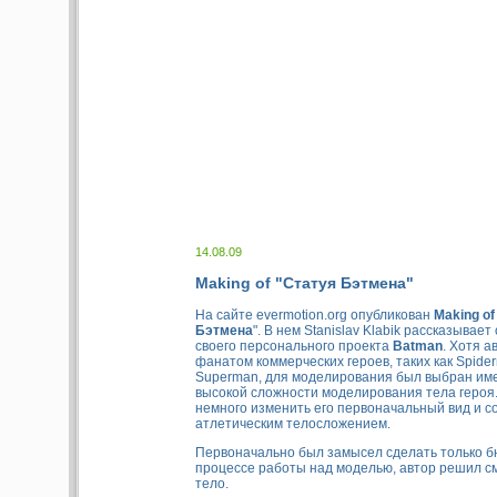
14.08.09
Making of "Статуя Бэтмена"
На сайте evermotion.org опубликован
Making of
Бэтмена
". В нем Stanislav Klabik рассказывае
своего персонального проекта
Batman
. Хотя а
фанатом коммерческих героев, таких как Spide
Superman, для моделирования был выбран име
высокой сложности моделирования тела героя
немного изменить его первоначальный вид и с
атлетическим телосложением.
Первоначально был замысел сделать только бю
процессе работы над моделью, автор решил с
тело.