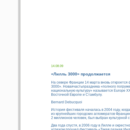
14.08.09
«Лилль 3000» продолжается
На севере Франции 14 марта вновь откроется
3000». Новаячастьпраздника «полного погруже
национальную культуру» называется Europe X
Восточной Европе и Стамбулу.
Bernard Debucquoi
История фестиваля началась в 2004 году, когда
из крупнейших городских агломератов Франци
2 миллионов человек, был выбран культурной 
Два года спустя, в 2006 году в Лилле и окрест
успехом прошел фестиваль «Такая разная Инд