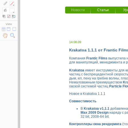
Новости
Статьи
Ур
14.08.09
Krakatoa 1.1.1 от Frantic Film
Компания
Frantic Films
выпустила н
для манипуляций, менеджмента и р
Krakatoa
имеет инструменты для к
частиц с беспрецедентной скорость
дым, ил, пену на гребне волны, пл
Немаловажным преимуществом
Kr
овской системой частиц
Particle Fl
Новое в Krakatoa 1.1.1
Совместимость
В
Krakatoa v1.1.1
добавлена 
Max 2009 Design
наряду с ра
32 bit, 2008-64 bit.
Контроллеры окна рендеринга
(то