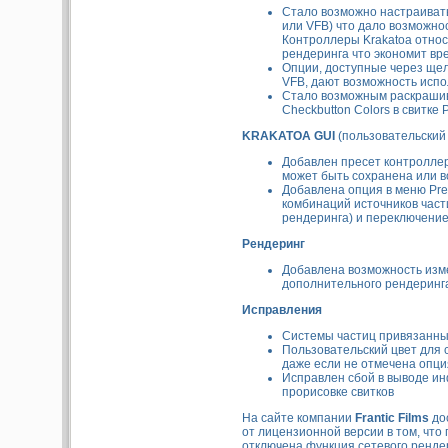
Стало возможно настраивать
или VFB) что дало возможно
Контроллеры Krakatoa относ
рендеринга что экономит вр
Опции, доступные через щел
VFB, дают возможность исп
Стало возможным раскрашив
Checkbutton Colors в свитке P
KRAKATOA GUI
(пользовательский
Добавлен пресет контроллеро
может быть сохранена или в
Добавлена опция в меню Pre
комбинаций источников част
рендеринга) и переключени
Рендеринг
Добавлена возможность изм
дополнительного рендеринг
Исправления
Системы частиц привязанных
Пользовательский цвет для 
даже если не отмечена опци
Исправлен сбой в выводе ин
прорисовке свитков
На сайте компании
Frantic Films
до
от лицензионной версии в том, чт
отключена функция сетевого ренде