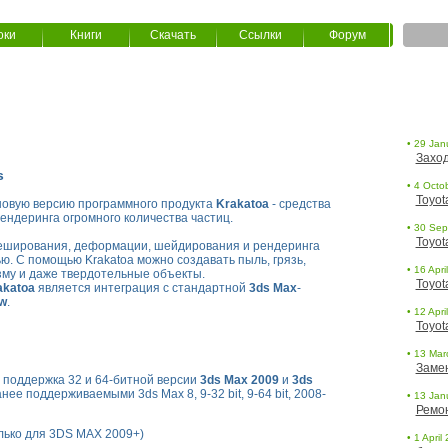
оки
Книги
Скачать
Ссылки
Форум
• 29 Jan
Заход
s
• 4 Octob
Toyot
овую версию программного продукта
Krakatoa
- средства
ендеринга огромного количества частиц.
• 30 Sept
Toyot
еширования, деформации, шейдирования и рендеринга
ю. С помощью Krakatoa можно создавать пыль, грязь,
• 16 Apri
азму и даже твердотельные объекты.
Toyot
akatoa
является интеграция с стандартной
3ds Max
-
ow
.
• 12 Apri
Toyot
• 13 Marc
Заме
поддержка 32 и 64-битной версии
3ds Max 2009
и
3ds
нее поддерживаемыми 3ds Max 8, 9-32 bit, 9-64 bit, 2008-
• 13 Janu
Ремо
лько для 3DS MAX 2009+)
• 1 April