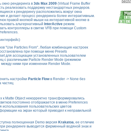
беспл
 окно рендеринга в
3ds Max 2009
(Virtual Frame Buffer
сть реализовать поддержку нестандартных рендеров.
ящиеся к рендерингу расположились вокруг окна
емя и делает процесс рендеринга более интерактивным.
чок правой кнопкой мыши на интерактивной кнопке в
ользовать альтернативный
InterActive
режим.
ать контроллеры в свитке VFB при помощи Custom
references.
 интерфейс)
в "Use Particles From". Любая комбинация настроек
осстановлена при помощи меню Presets
set для ассоциации установленных пользователем
иц с различными Particle Render Mode (режимом
е между ними при изменении Render Mode.
енить настройки
Particle Flow
в Render -> None без
а частиц
 к Matte Object некорректно трансформировались
свитков постоянно отображается в меню Preferences
я использования пользовательских цветов
формации на экран который приводил к неправильной
ступна полноценная Demo версия
Krakatoa
, ее отличие
о при рендеринге выводится фирменный водяной знак и
ринга.