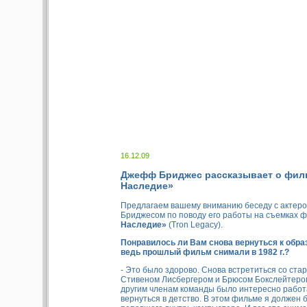
16.12.09
Джефф Бриджес рассказывает о фил
Наследие»
Предлагаем вашему вниманию беседу с акте
Бриджесом по поводу его работы на съемках 
Наследие»
(Tron Legacy).
Понравилось ли Вам снова вернуться к обра
ведь прошлый фильм снимали в 1982 г.?
- Это было здорово. Снова встретиться со ст
Стивеном Лисбергером и Брюсом Бокслейтером
другим членам команды было интересно работат
вернуться в детство. В этом фильме я должен 