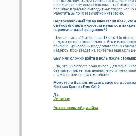
попавшего внутрь компьютера. И все это снима
использованием самых современных технологи
прошлое в фильме выглядит как старое черно-
Работать было чрезвычайно интересно.
Первонаяальный тизер впечатлил всех, кто е
съемок фильма многое ли менялось по срав
первоначальной концепцией?
- Тизер — это собственность Disney. Он обошел
нем, как говорят специалисты, были использов
применение которых предполагалось в самом 
надеюсь, произведет на зрителей еще больше
Было ли сложно войти в роль после стольки
- Да, это был своего рода вызов. Для меня бы
без камер, как теперь делают кино. У меня ма
применением новых технологий.
Можете ли Вы подтвердить свое согласие ра
братьев Коэнов True Grit?
Да.
Источник
Архив новостей дизайна