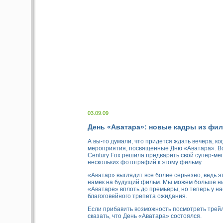
03.09.09
День «Аватара»: новые кадры из фи
А вы-то думали, что придется ждать вечера, ко
мероприятия, посвященные Дню «Аватара». Вот
Century Fox решила предварить свой супер-ме
нескольких фотографий к этому фильму.
«Аватар» выглядит все более серьезно, ведь 
намек на будущий фильм. Мы можем больше ни
«Аватаре» вплоть до премьеры, но теперь у н
благоговейного трепета ожидания.
Если прибавить возможность посмотреть трей
сказать, что День «Аватара» состоялся.