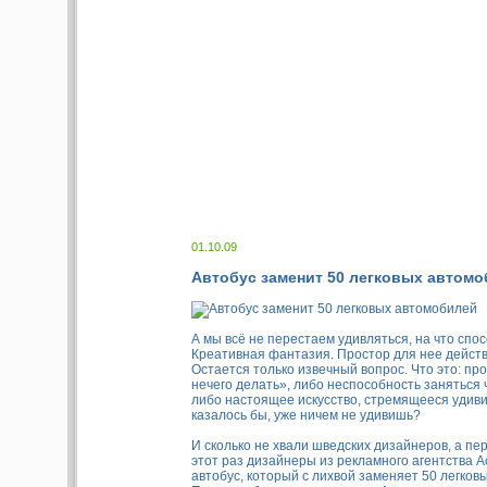
01.10.09
Автобус заменит 50 легковых автом
А мы всё не перестаем удивляться, на что спо
Креативная фантазия. Простор для нее дейст
Остается только извечный вопрос. Что это: про
нечего делать», либо неспособность заняться 
либо настоящее искусство, стремящееся удиви
казалось бы, уже ничем не удивишь?
И сколько не хвали шведских дизайнеров, а пе
этот раз дизайнеры из рекламного агентства A
автобус, который с лихвой заменяет 50 легков