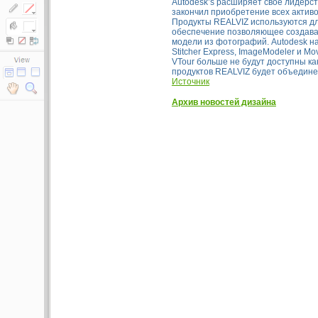
Autodesk’s расширяет свое лидерств
закончил приобретение всех активо
Продукты REALVIZ используются д
обеспечение позволяющее создава
модели из фотографий. Autodesk нам
Stitcher Express, ImageModeler и M
VTour больше не будут доступны ка
продуктов REALVIZ будет объедине
Источник
Архив новостей дизайна