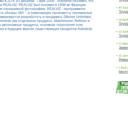
о в 2D и 3D дизайне. 7 мая 2008 - Autodesk объявил, что
в REALVIZ. REALVIZ был основан в 1998 во Франции.
• 30 Sept
ля панорамной фотографии. REALVIZ - программное
Toyot
ть обзоры 360 °, и помогающее произвести трехмерные
еревается разработать и продавать Stitcher Unlimited,
• 16 Apri
ovimento как отдельные продукты. Matchmover, Retimer и
Toyot
к автономные продукты; основная технология этих
на в будущие версии существующих продуктов Autodesk.
• 12 Apri
Toyot
• 13 Marc
Заме
• 13 Janu
Ремо
• 1 April
беспл