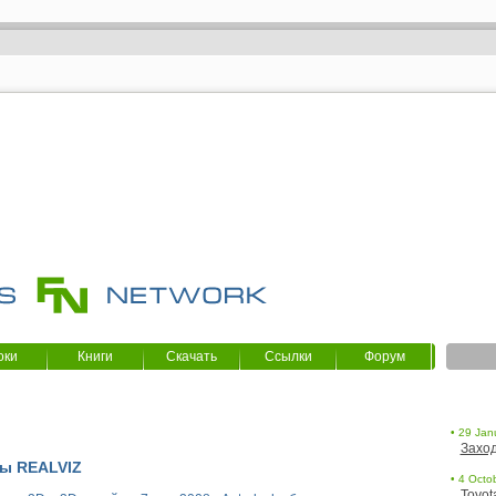
оки
Книги
Скачать
Ссылки
Форум
• 29 Jan
Заход
вы REALVIZ
• 4 Octob
Toyot