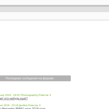
Последние сообщения на форуме:
uary 2019 - 18:02 (Thornography) Ответов: 0
ит кто-нибудь ещё?
er 2018 - 23:19 (jenifer) Ответов: 0
a Mercedes BMW Lexys 2018 года