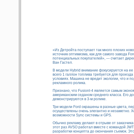
«Из Детройта поступает так много плохих нов
источник оптимизма, как для самого завода Ford
потенциальных покупателей», — считает дир
Ван Гастел.
В модели Hybrid внимание фокусируется на е
всего 1 галлон топлива требуется для проезда 
условиях. Машина не вредит экологии, что и п
рекламного ролика.
Признано, что FusionI-4 является самым экон
американским седаном среднего класса. Его д
демонстрируются в 3-м ролике.
Три модели Ford окрашены в разные цвета, п
осуществлены очень элегантно и незаметно. 
возможности Sync системы и GPS.
Обычно рекламу делают в отрыве от заказчика
этот раз AVSO работал вместе с командой JWT
разработки концепта до окончания съемок. Э