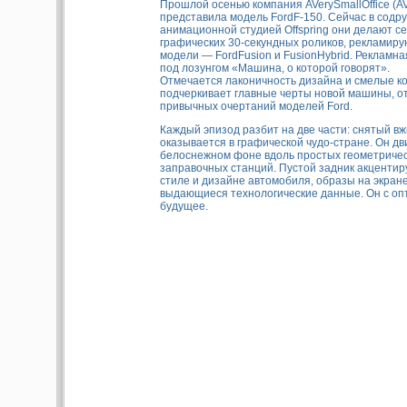
Прошлой осенью компания AVerySmallOffice (A
представила модель FordF-150. Сейчас в содр
анимационной студией Offspring они делают с
графических 30-секундных роликов, рекламир
модели — FordFusion и FusionHybrid. Рекламн
под лозунгом «Машина, о которой говорят».
Отмечается лаконичность дизайна и смелые к
подчеркивает главные черты новой машины, о
привычных очертаний моделей Ford.
Каждый эпизод разбит на две части: снятый вж
оказывается в графической чудо-стране. Он дв
белоснежном фоне вдоль простых геометриче
заправочных станций. Пустой задник акцентир
стиле и дизайне автомобиля, образы на экран
выдающиеся технологические данные. Он с оп
будущее.