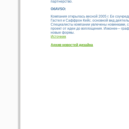
партнерство.
Об
AVSO:
Компания открылась весной 2005 г. Ее соучре
Гастел и Саффрон Кейс. основной вид деятел
Специалисты компании увлечены новинками, 
проект от идеи до воплощения. Ихконек— граф
новые формы.
Источник
Архив новостей дизайна