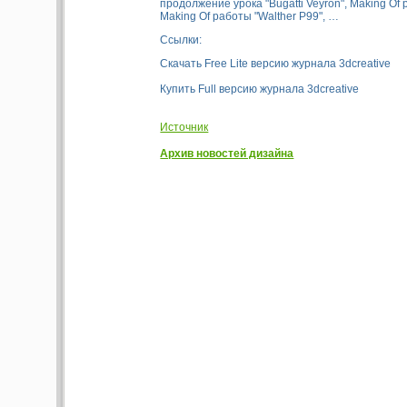
продолжение урока "Bugatti Veyron", Making Of 
Making Of работы "Walther P99", …
Ссылки:
Скачать Free Lite версию журнала 3dcreative
Купить Full версию журнала 3dcreative
Источник
Архив новостей дизайна