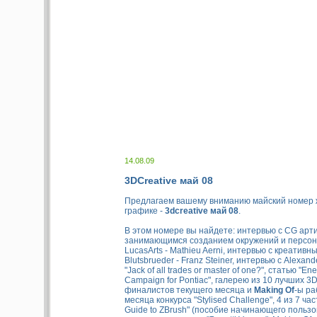
14.08.09
3DCreative май 08
Предлагаем вашему вниманию майский номер 
графике -
3dcreative май 08
.
В этом номере вы найдете: интервью с CG арт
занимающимся созданием окружений и персон
LucasArts - Mathieu Aerni, интервью с креатив
Blutsbrueder - Franz Steiner, интервью с Alexand
"Jack of all trades or master of one?", статью "E
Campaign for Pontiac", галерею из 10 лучших 3D
финалистов текущего месяца и
Making Of
-ы р
месяца конкурса "Stylised Challenge", 4 из 7 час
Guide to ZBrush" (пособие начинающего польз