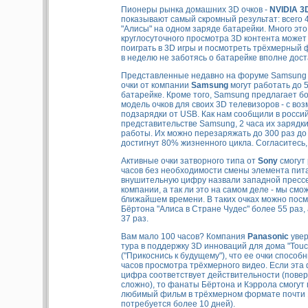
Пионеры рынка домашних 3D очков -
NVIDIA 3D
показывают самый скромный результат: всего 4
"Алисы" на одном заряде батарейки. Много эт
круглосуточного просмотра 3D контента может
поиграть в 3D игры и посмотреть трёхмерный 
в неделю не заботясь о батарейке вполне дост
Представленные недавно на форуме Samsung 
очки от компании
Samsung
могут работать до 
батарейке. Кроме того, Samsung предлагает б
модель очков для своих 3D телевизоров - с во
подзарядки от USB. Как нам сообщили в росси
представительстве Samsung, 2 часа их зарядки
работы. Их можно перезаряжать до 300 раз до т
достигнут 80% жизненного цикла. Согласитесь,
Активные очки затворного типа от
Sony
смогут 
часов без необходимости смены элемента пит
внушительную цифру назвали западной пресс
компании, а так ли это на самом деле - мы смо
ближайшем времени. В таких очках можно пос
Бёртона "Алиса в Стране Чудес" более 55 раз, 
37 раз.
Вам мало 100 часов? Компания
Panasonic
увер
тура в поддержку 3D инноваций для дома "Touch
("Прикоснись к будущему"), что ее очки спосо
часов просмотра трёхмерного видео. Если эта
цифра соответствует действительности (повери
сложно), то фанаты Бёртона и Кэррола смогут
любимый фильм в трёхмерном формате почти 1
потребуется более 10 дней).